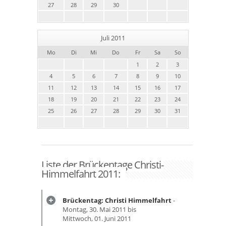
27
28
29
30
Juli 2011
Mo
Di
Mi
Do
Fr
Sa
So
1
2
3
4
5
6
7
8
9
10
11
12
13
14
15
16
17
18
19
20
21
22
23
24
25
26
27
28
29
30
31
Liste der Brückentage Christi-
Himmelfahrt 2011:
Brückentag: Christi Himmelfahrt
-
Montag, 30. Mai 2011 bis
Mittwoch, 01. Juni 2011