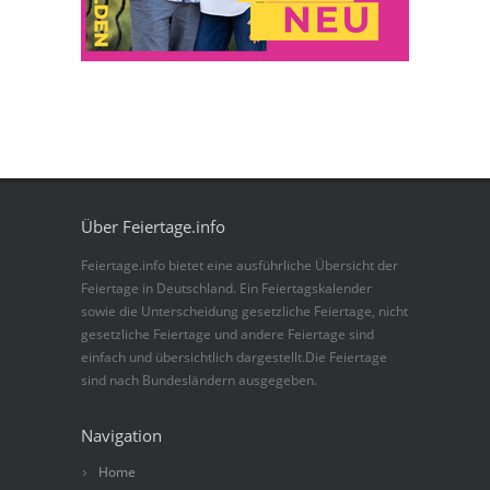
Über Feiertage.info
Feiertage.info bietet eine ausführliche Übersicht der
Feiertage in Deutschland. Ein Feiertagskalender
sowie die Unterscheidung gesetzliche Feiertage, nicht
gesetzliche Feiertage und andere Feiertage sind
einfach und übersichtlich dargestellt.Die Feiertage
sind nach Bundesländern ausgegeben.
Navigation
Home