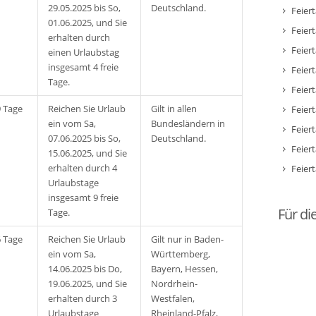
29.05.2025 bis So,
Deutschland.
Feier
01.06.2025, und Sie
Feier
erhalten durch
Feier
einen Urlaubstag
insgesamt 4 freie
Feier
Tage.
Feier
9 Tage
Reichen Sie Urlaub
Gilt in allen
Feier
ein vom Sa,
Bundesländern in
Feier
07.06.2025 bis So,
Deutschland.
Feier
15.06.2025, und Sie
erhalten durch 4
Feier
Urlaubstage
insgesamt 9 freie
Für di
Tage.
6 Tage
Reichen Sie Urlaub
Gilt nur in Baden-
ein vom Sa,
Württemberg,
14.06.2025 bis Do,
Bayern, Hessen,
19.06.2025, und Sie
Nordrhein-
erhalten durch 3
Westfalen,
Urlaubstage
Rheinland-Pfalz,