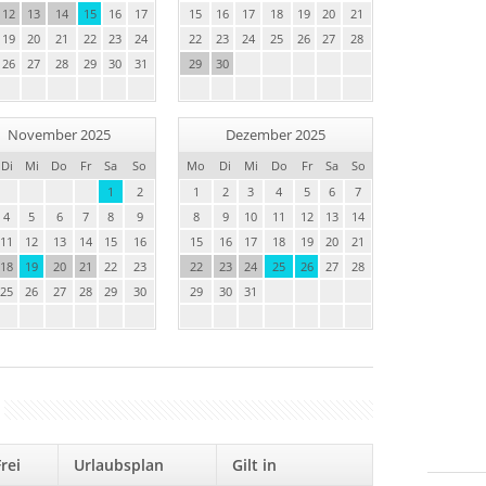
12
13
14
15
16
17
15
16
17
18
19
20
21
19
20
21
22
23
24
22
23
24
25
26
27
28
26
27
28
29
30
31
29
30
November 2025
Dezember 2025
Di
Mi
Do
Fr
Sa
So
Mo
Di
Mi
Do
Fr
Sa
So
1
2
1
2
3
4
5
6
7
4
5
6
7
8
9
8
9
10
11
12
13
14
11
12
13
14
15
16
15
16
17
18
19
20
21
18
19
20
21
22
23
22
23
24
25
26
27
28
25
26
27
28
29
30
29
30
31
Frei
Urlaubsplan
Gilt in