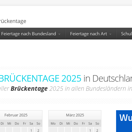
Brückentage
Feiertage nach Bundesland
Feiertage nach Art
Schul
BRÜCKENTAGE 2025
in Deutschla
ller
Brückentage
2025 in allen Bundesländern i
Februar 2025
März 2025
Di
Mi
Do
Fr
Sa
So
Mo
Di
Mi
Do
Fr
Sa
So
1
2
1
2