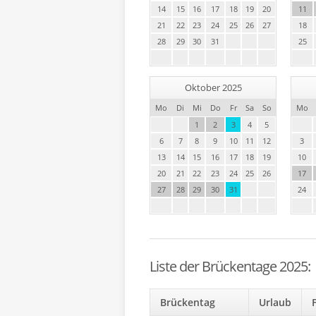
14
15
16
17
18
19
20
11
21
22
23
24
25
26
27
18
28
29
30
31
25
Oktober 2025
Mo
Di
Mi
Do
Fr
Sa
So
Mo
1
2
3
4
5
6
7
8
9
10
11
12
3
13
14
15
16
17
18
19
10
20
21
22
23
24
25
26
17
27
28
29
30
31
24
Liste der Brückentage 2025:
Brückentag
Urlaub