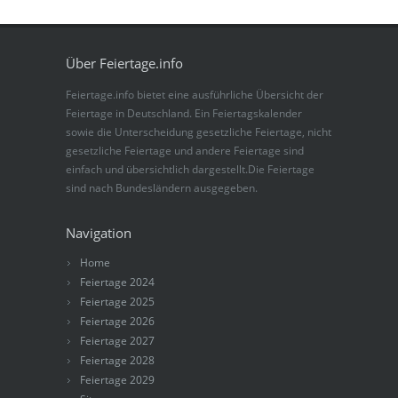
Über Feiertage.info
Feiertage.info bietet eine ausführliche Übersicht der
Feiertage in Deutschland. Ein Feiertagskalender
sowie die Unterscheidung gesetzliche Feiertage, nicht
gesetzliche Feiertage und andere Feiertage sind
einfach und übersichtlich dargestellt.Die Feiertage
sind nach Bundesländern ausgegeben.
Navigation
Home
Feiertage 2024
Feiertage 2025
Feiertage 2026
Feiertage 2027
Feiertage 2028
Feiertage 2029