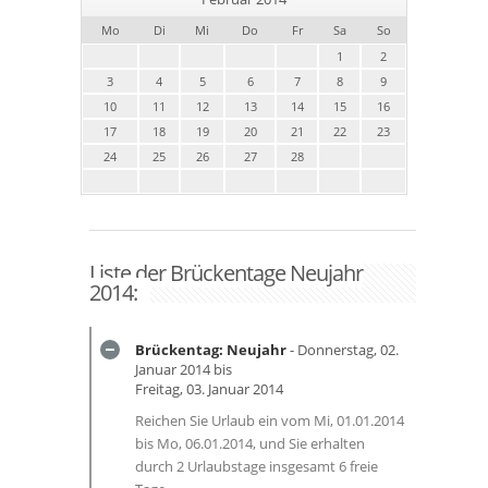
Mo
Di
Mi
Do
Fr
Sa
So
1
2
3
4
5
6
7
8
9
10
11
12
13
14
15
16
17
18
19
20
21
22
23
24
25
26
27
28
Liste der Brückentage Neujahr
2014:
Brückentag: Neujahr
- Donnerstag, 02.
Januar 2014 bis
Freitag, 03. Januar 2014
Reichen Sie Urlaub ein vom Mi, 01.01.2014
bis Mo, 06.01.2014, und Sie erhalten
durch 2 Urlaubstage insgesamt 6 freie