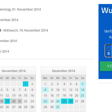
Samstag, 01. November 2014
ovember 2014
d
- Mittwoch, 19. November 2014
vember 2014
r 2014
November 2014
Dezember 2014
Di
Mi
Do
Fr
Sa
So
Mo
Di
Mi
Do
Fr
Sa
So
1
2
1
2
3
4
5
6
7
4
5
6
7
8
9
8
9
10
11
12
13
14
11
12
13
14
15
16
15
16
17
18
19
20
21
18
19
20
21
22
23
22
23
24
25
26
27
28
25
26
27
28
29
30
29
30
31