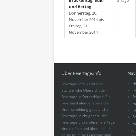
Brückentag: Buß-
2 Tage
und Bettag
-
Donnerstag, 20.
November 2014 bis
Freitag, 21.
November 2014
Über Feiertage.info
Nav
H
Feiertage.info bietet eine
Fe
ausführliche Übersicht der
Feiertage in Deutschland. Ein
Fe
Feiertagskalender sowie die
Fe
Unterscheidung gesetzliche
Fe
Feiertage, nicht gesetzliche
Fe
Feiertage und andere Feiertage
Fe
sind einfach und übersichtlich
S
dargestellt.Die Feiertage sind