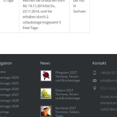
5 Tage
Reichen Sie Urlaub ein vom
Gilt nur
Mi, 19.11.2014 bis So,
in
23.11.2014, und Sie
Sachsen
erhalten durch 2
Urlaubstage insgesamt 5
freie Tage.
igation
News
Kontakt
ome
Pfingsten 2027
+49 (0) 52 
Termine, Ferien
iertage 2024
und Brückentage
info@km-l
iertage 2025
KM-Line 
iertage 2026
Ostern 2027
Termine, Ferien
iertage 2027
Guido Kro
und Brückentage
iertage 2028
Niederkam
iertage 2029
Karneval 2027
32825 Blo
itemap
Termine, Fakten,
Tipps