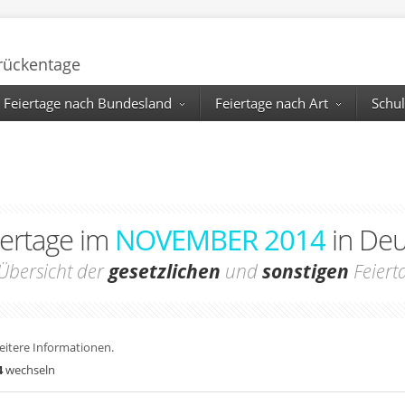
Brückentage
Feiertage nach Bundesland
Feiertage nach Art
Schul
iertage im
NOVEMBER 2014
in Deu
Übersicht der
gesetzlichen
und
sonstigen
Feiert
weitere Informationen.
4
wechseln