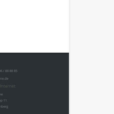
36 / 88 88 85
ine.de
Internet
ne
p 11
mberg