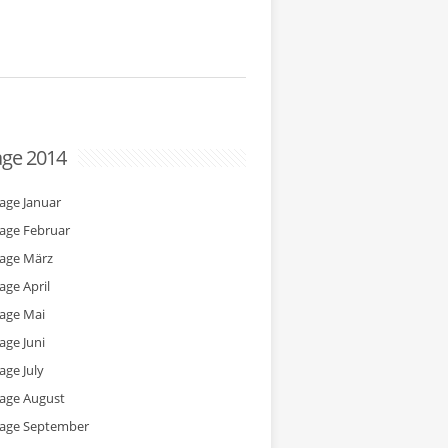
age 2014
tage Januar
tage Februar
tage März
age April
tage Mai
age Juni
age July
tage August
tage September