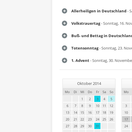
Allerheiligen in Deutschland
- 
Volkstrauertag
- Sonntag, 16. N
Buß- und Bettag in Deutschlan
Totensonntag
- Sonntag, 23. No
1. Advent
- Sonntag, 30. Novembe
Oktober 2014
Mo
Di
Mi
Do
Fr
Sa
So
Mo
1
2
3
4
5
6
7
8
9
10
11
12
3
13
14
15
16
17
18
19
10
20
21
22
23
24
25
26
17
27
28
29
30
31
24