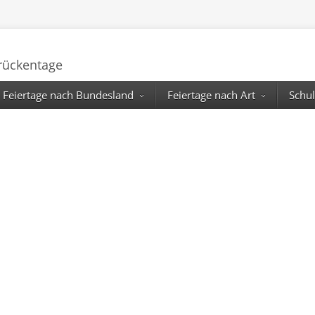
Brückentage
Feiertage nach Bundesland
Feiertage nach Art
Schul