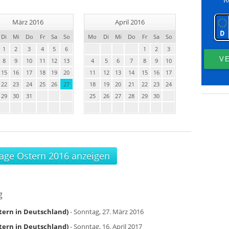
März 2016
April 2016
Di
Mi
Do
Fr
Sa
So
Mo
Di
Mi
Do
Fr
Sa
So
1
2
3
4
5
6
1
2
3
8
9
10
11
12
13
4
5
6
7
8
9
10
15
16
17
18
19
20
11
12
13
14
15
16
17
22
23
24
25
26
27
18
19
20
21
22
23
24
29
30
31
25
26
27
28
29
30
Tage Ostern 2016 anzeigen
g
tern in Deutschland)
- Sonntag, 27. März 2016
tern in Deutschland)
- Sonntag, 16. April 2017