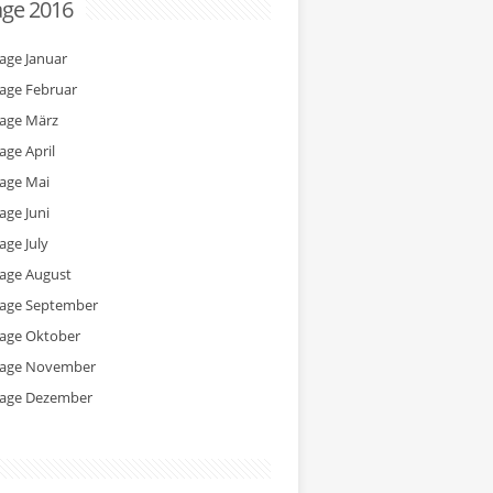
age 2016
tage Januar
tage Februar
tage März
age April
tage Mai
age Juni
age July
tage August
tage September
tage Oktober
tage November
tage Dezember