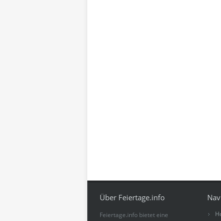
Über Feiertage.info
Nav
H
Feiertage.info bietet eine