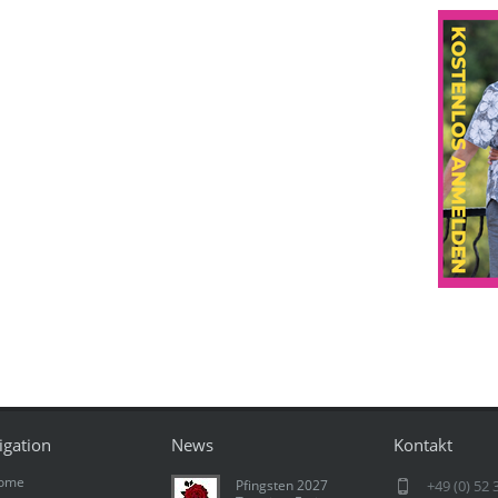
igation
News
Kontakt
ome
Pfingsten 2027
+49 (0) 52 