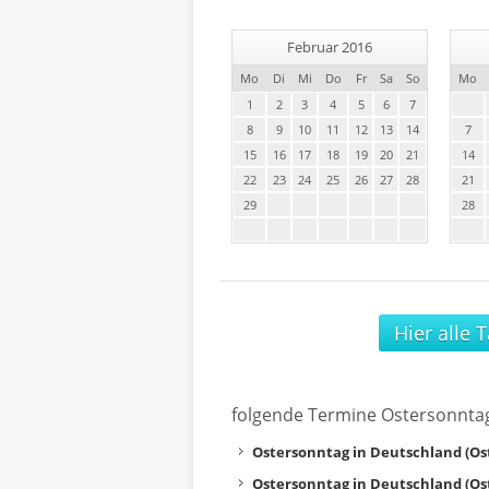
Februar 2016
Mo
Di
Mi
Do
Fr
Sa
So
Mo
1
2
3
4
5
6
7
8
9
10
11
12
13
14
7
15
16
17
18
19
20
21
14
22
23
24
25
26
27
28
21
29
28
Hier alle 
folgende Termine Ostersonnta
Ostersonntag in Deutschland (Os
Ostersonntag in Deutschland (Os