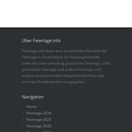
Über Feiertage.info
Feiertage.info bietet eine ausführliche Übersicht der
Feiertage in Deutschland. Ein Feiertagskalender
sowie die Unterscheidung gesetzliche Feiertage, nicht
gesetzliche Feiertage und andere Feiertage sind
einfach und übersichtlich dargestellt.Die Feiertage
sind nach Bundesländern ausgegeben.
Navigation
Home
Feiertage 2024
Feiertage 2025
Feiertage 2026