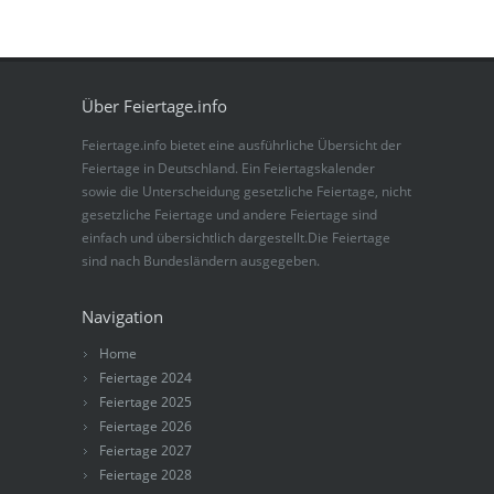
Über Feiertage.info
Feiertage.info bietet eine ausführliche Übersicht der
Feiertage in Deutschland. Ein Feiertagskalender
sowie die Unterscheidung gesetzliche Feiertage, nicht
gesetzliche Feiertage und andere Feiertage sind
einfach und übersichtlich dargestellt.Die Feiertage
sind nach Bundesländern ausgegeben.
Navigation
Home
Feiertage 2024
Feiertage 2025
Feiertage 2026
Feiertage 2027
Feiertage 2028