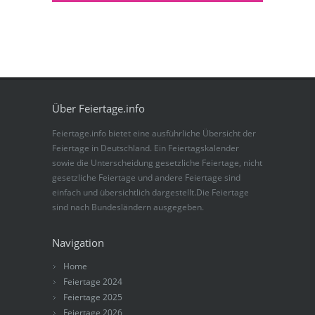
Über Feiertage.info
Feiertage.info bietet eine ausführliche Übersicht der
Feiertage in Deutschland. Ein Feiertagskalender
sowie die Unterscheidung gesetzliche Feiertage, nicht
gesetzliche Feiertage und andere Feiertage sind
einfach und übersichtlich dargestellt.Die Feiertage
sind nach Bundesländern ausgegeben.
Navigation
Home
Feiertage 2024
Feiertage 2025
Feiertage 2026