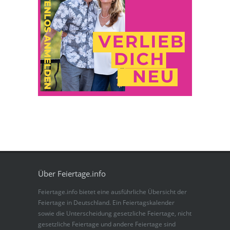
Über Feiertage.info
Feiertage.info bietet eine ausführliche Übersicht der
Feiertage in Deutschland. Ein Feiertagskalender
sowie die Unterscheidung gesetzliche Feiertage, nicht
gesetzliche Feiertage und andere Feiertage sind