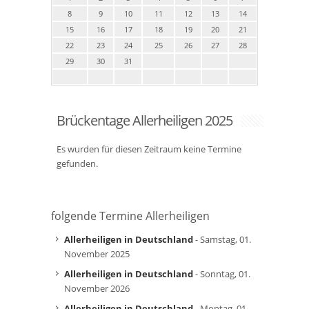
8
9
10
11
12
13
14
15
16
17
18
19
20
21
22
23
24
25
26
27
28
29
30
31
Brückentage Allerheiligen 2025
Es wurden für diesen Zeitraum keine Termine
gefunden.
folgende Termine Allerheiligen
Allerheiligen in Deutschland
- Samstag, 01.
November 2025
Allerheiligen in Deutschland
- Sonntag, 01.
November 2026
Allerheiligen in Deutschland
- Montag, 01.