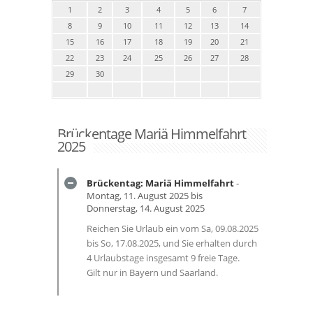
1
2
3
4
5
6
7
8
9
10
11
12
13
14
15
16
17
18
19
20
21
22
23
24
25
26
27
28
29
30
Brückentage Mariä Himmelfahrt
2025
Brückentag: Mariä Himmelfahrt
-
Montag, 11. August 2025 bis
Donnerstag, 14. August 2025
Reichen Sie Urlaub ein vom Sa, 09.08.2025
bis So, 17.08.2025, und Sie erhalten durch
4 Urlaubstage insgesamt 9 freie Tage.
Gilt nur in Bayern und Saarland.