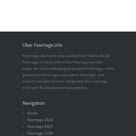
Über Feiertage.info
Feiertage.info bietet eine ausführliche Übersicht der
Feiertage in Deutschland. Ein Feiertagskalender
sowie die Unterscheidung gesetzliche Feiertage, nicht
gesetzliche Feiertage und andere Feiertage sind
einfach und übersichtlich dargestellt.Die Feiertage
sind nach Bundesländern ausgegeben.
Navigation
Home
Feiertage 2024
Feiertage 2025
Feiertage 2026