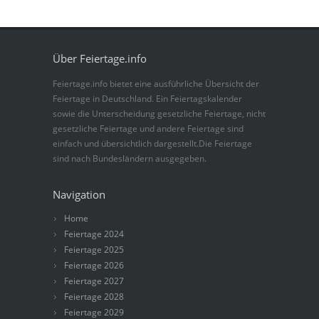
Über Feiertage.info
Feiertage.info bietet eine ausführliche Übersicht der
Feiertage in Deutschland. Ein Feiertagskalender
sowie die Unterscheidung gesetzliche Feiertage, nicht
gesetzliche Feiertage und andere Feiertage sind
einfach und übersichtlich dargestellt.Die Feiertage
sind nach Bundesländern ausgegeben.
Navigation
Home
Feiertage 2024
Feiertage 2025
Feiertage 2026
Feiertage 2027
Feiertage 2028
Feiertage 2029