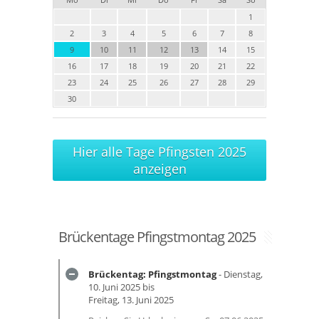
1
2
3
4
5
6
7
8
9
10
11
12
13
14
15
16
17
18
19
20
21
22
23
24
25
26
27
28
29
30
Hier alle Tage Pfingsten 2025
anzeigen
Brückentage Pfingstmontag 2025
Brückentag: Pfingstmontag
- Dienstag,
10. Juni 2025 bis
Freitag, 13. Juni 2025