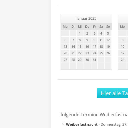
Januar 2025
Mo
Di
Mi
Do
Fr
Sa
So
Mo
1
2
3
4
5
6
7
8
9
10
11
12
3
13
14
15
16
17
18
19
10
20
21
22
23
24
25
26
17
27
28
29
30
31
24
Hier alle T
folgende Termine Weiberfastn
Weiberfastnacht
- Donnerstag, 27.