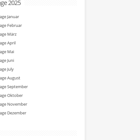
age 2025
tage Januar
tage Februar
tage März
age April
tage Mai
age Juni
age July
tage August
tage September
tage Oktober
tage November
tage Dezember