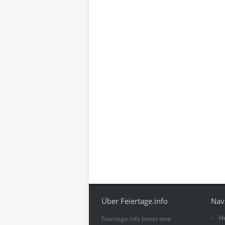
Über Feiertage.info
Nav
H
Feiertage.info bietet eine