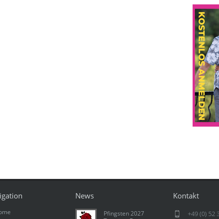
igation
News
Kontakt
ome
Pfingsten 2027
+49 (0) 52 