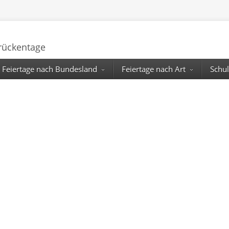
Brückentage
Feiertage nach Bundesland
Feiertage nach Art
Schul