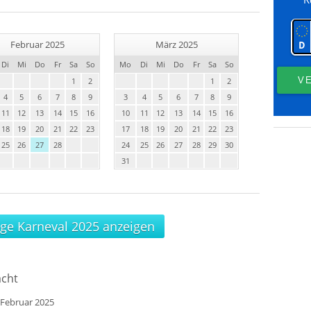
Februar 2025
März 2025
Di
Mi
Do
Fr
Sa
So
Mo
Di
Mi
Do
Fr
Sa
So
1
2
1
2
4
5
6
7
8
9
3
4
5
6
7
8
9
11
12
13
14
15
16
10
11
12
13
14
15
16
18
19
20
21
22
23
17
18
19
20
21
22
23
25
26
27
28
24
25
26
27
28
29
30
31
age Karneval 2025 anzeigen
acht
 Februar 2025