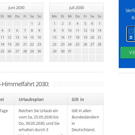
Juni 2030
Juli 2030
Di
Mi
Do
Fr
Sa
So
Mo
Di
Mi
Do
Fr
Sa
So
1
2
1
2
3
4
5
6
7
4
5
6
7
8
9
8
9
10
11
12
13
14
11
12
13
14
15
16
15
16
17
18
19
20
21
18
19
20
21
22
23
22
23
24
25
26
27
28
25
26
27
28
29
30
29
30
31
ti-Himmelfahrt 2030:
rei
Urlaubsplan
Gilt in
 Tage
Reichen Sie Urlaub ein
Gilt in allen
vom Sa, 25.05.2030 bis
Bundesländern
Do, 30.05.2030, und Sie
in
erhalten durch 3
Deutschland.