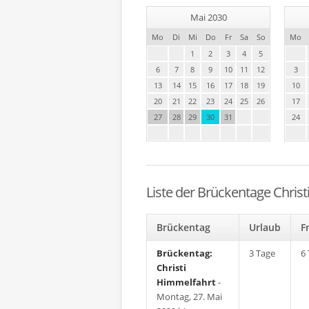
Mai 2030
Mo
Di
Mi
Do
Fr
Sa
So
Mo
1
2
3
4
5
6
7
8
9
10
11
12
3
13
14
15
16
17
18
19
10
20
21
22
23
24
25
26
17
27
28
29
30
31
24
Liste der Brückentage Chris
Brückentag
Urlaub
F
Brückentag:
3 Tage
6
Christi
Himmelfahrt
-
Montag, 27. Mai