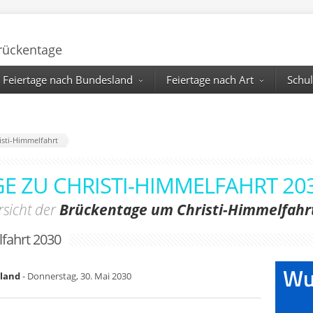
Brückentage
Feiertage nach Bundesland
Feiertage nach Art
Schul
isti-Himmelfahrt
E ZU CHRISTI-HIMMELFAHRT 20
sicht der
Brückentage um Christi-Himmelfahr
fahrt 2030
hland
- Donnerstag, 30. Mai 2030