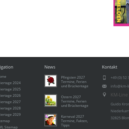
igation
News
Kontakt
ome
Pfingsten 2027
+49 (0) 52 
Termine, Ferien
iertage 2024
und Brückentage
info@km-l
iertage 2025
KM-Line 
iertage 2026
Ostern 2027
Termine, Ferien
iertage 2027
Guido Kro
und Brückentage
iertage 2028
Niederkam
iertage 2029
Karneval 2027
32825 Blo
itemap
Termine, Fakten,
Tipps
ML Sitemap