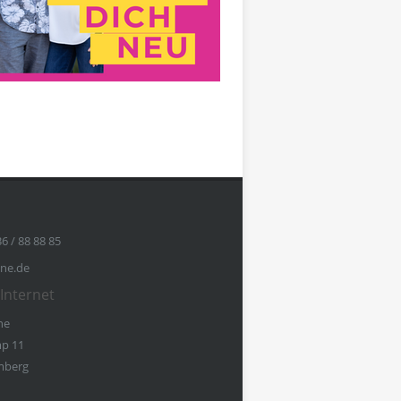
36 / 88 88 85
ine.de
Internet
ne
p 11
mberg