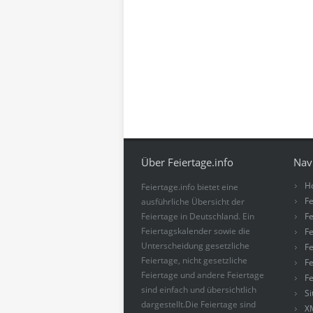
Über Feiertage.info
Nav
H
Feiertage.info bietet eine
Fe
ausführliche Übersicht der
Feiertage in Deutschland. Ein
Fe
Feiertagskalender sowie die
Fe
Unterscheidung gesetzliche
Fe
Feiertage, nicht gesetzliche
Fe
Feiertage und andere Feiertage
Fe
sind einfach und übersichtlich
S
dargestellt.Die Feiertage sind
X