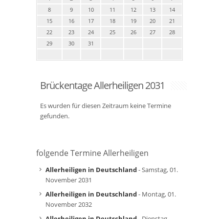
8
9
10
11
12
13
14
15
16
17
18
19
20
21
22
23
24
25
26
27
28
29
30
31
Brückentage Allerheiligen 2031
Es wurden für diesen Zeitraum keine Termine
gefunden.
folgende Termine Allerheiligen
Allerheiligen in Deutschland
- Samstag, 01.
November 2031
Allerheiligen in Deutschland
- Montag, 01.
November 2032
Allerheiligen in Deutschland
- Dienstag,