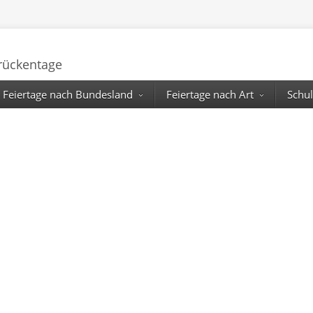
Brückentage
Feiertage nach Bundesland
Feiertage nach Art
Schul