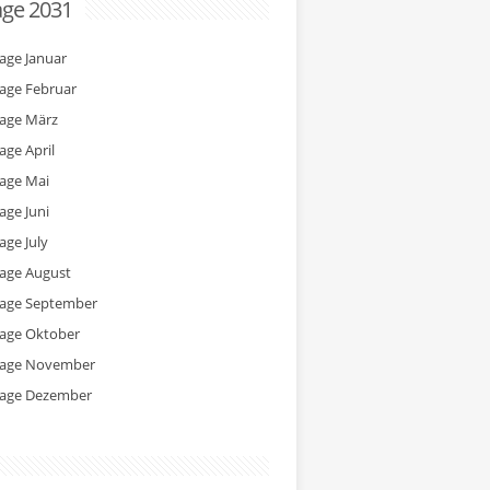
age 2031
tage Januar
tage Februar
tage März
age April
tage Mai
age Juni
age July
tage August
tage September
tage Oktober
tage November
tage Dezember