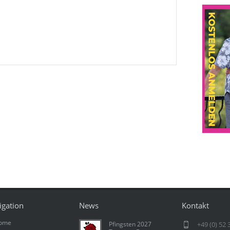
igation
News
Kontakt
ome
Pfingsten 2027
+49 (0) 52 