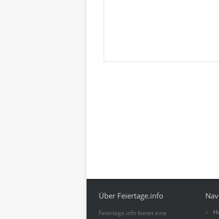
Über Feiertage.info
Nav
H
Feiertage.info bietet eine