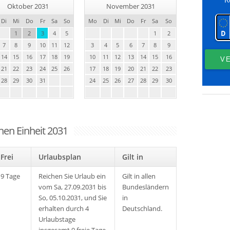
Oktober 2031
November 2031
Di
Mi
Do
Fr
Sa
So
Mo
Di
Mi
Do
Fr
Sa
So
1
2
3
4
5
1
2
7
8
9
10
11
12
3
4
5
6
7
8
9
14
15
16
17
18
19
10
11
12
13
14
15
16
21
22
23
24
25
26
17
18
19
20
21
22
23
28
29
30
31
24
25
26
27
28
29
30
hen Einheit 2031
Frei
Urlaubsplan
Gilt in
9 Tage
Reichen Sie Urlaub ein
Gilt in allen
vom Sa, 27.09.2031 bis
Bundesländern
So, 05.10.2031, und Sie
in
erhalten durch 4
Deutschland.
Urlaubstage