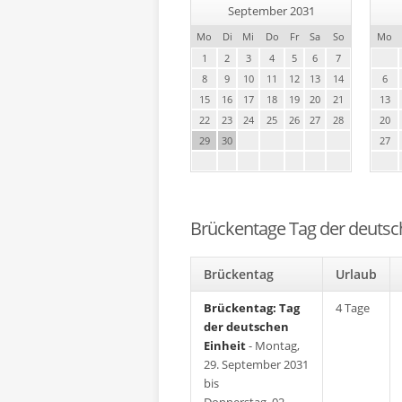
September 2031
Mo
Di
Mi
Do
Fr
Sa
So
Mo
1
2
3
4
5
6
7
8
9
10
11
12
13
14
6
15
16
17
18
19
20
21
13
22
23
24
25
26
27
28
20
29
30
27
Brückentage Tag der deutsc
Brückentag
Urlaub
Brückentag: Tag
4 Tage
der deutschen
Einheit
- Montag,
29. September 2031
bis