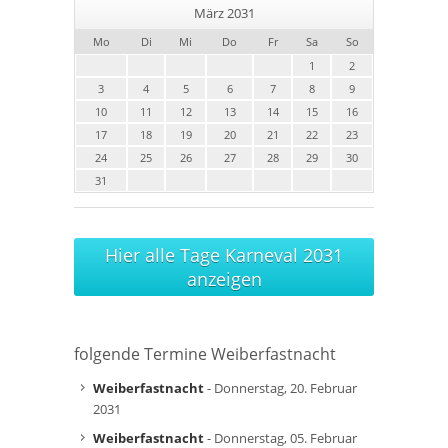
März 2031
Mo
Di
Mi
Do
Fr
Sa
So
1
2
3
4
5
6
7
8
9
10
11
12
13
14
15
16
17
18
19
20
21
22
23
24
25
26
27
28
29
30
31
Hier alle Tage Karneval 2031
anzeigen
folgende Termine Weiberfastnacht
Weiberfastnacht
- Donnerstag, 20. Februar
2031
Weiberfastnacht
- Donnerstag, 05. Februar