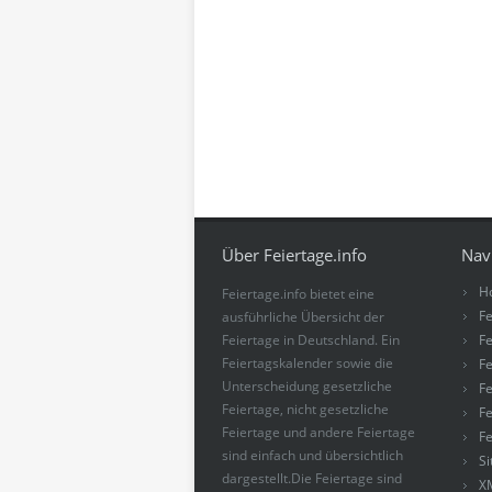
Über Feiertage.info
Nav
H
Feiertage.info bietet eine
Fe
ausführliche Übersicht der
Feiertage in Deutschland. Ein
Fe
Feiertagskalender sowie die
Fe
Unterscheidung gesetzliche
Fe
Feiertage, nicht gesetzliche
Fe
Feiertage und andere Feiertage
Fe
sind einfach und übersichtlich
S
dargestellt.Die Feiertage sind
X