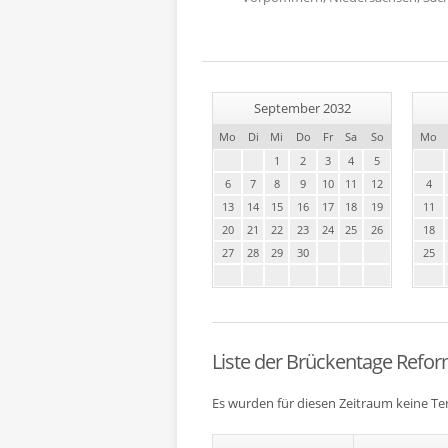
September 2032
Mo
Di
Mi
Do
Fr
Sa
So
Mo
1
2
3
4
5
6
7
8
9
10
11
12
4
13
14
15
16
17
18
19
11
20
21
22
23
24
25
26
18
27
28
29
30
25
Liste der Brückentage Refor
Es wurden für diesen Zeitraum keine T