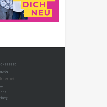
36 / 88 88 85
ine.de
Internet
ne
p 11
mberg