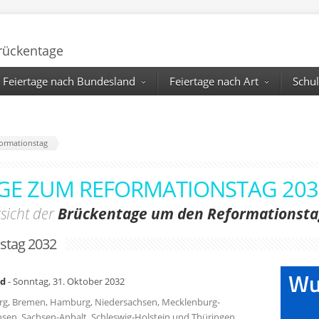
Brückentage
Feiertage nach Bundesland
Feiertage nach Art
Schul
ormationstag
GE ZUM REFORMATIONSTAG 203
sicht der
Brückentage um den Reformationsta
stag 2032
nd
- Sonntag, 31. Oktober 2032
burg, Bremen, Hamburg, Niedersachsen, Mecklenburg-
en, Sachsen-Anhalt, Schleswig-Holstein und Thüringen