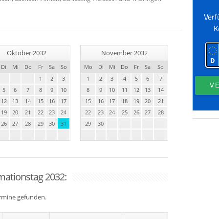
Oktober 2032
November 2032
Di
Mi
Do
Fr
Sa
So
Mo
Di
Mi
Do
Fr
Sa
So
1
2
3
1
2
3
4
5
6
7
5
6
7
8
9
10
8
9
10
11
12
13
14
12
13
14
15
16
17
15
16
17
18
19
20
21
19
20
21
22
23
24
22
23
24
25
26
27
28
26
27
28
29
30
31
29
30
mationstag 2032:
ermine gefunden.