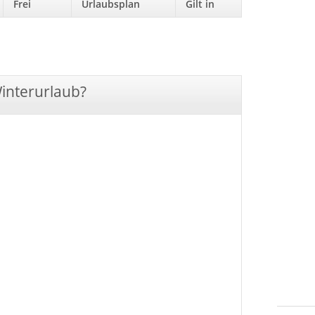
Frei
Urlaubsplan
Gilt in
Winterurlaub?