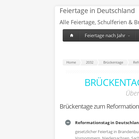
Feiertage in Deutschland
Alle Feiertage, Schulferien & 
Feiertage nach Jahr
Home
2032
Brückentage
Ref
BRÜCKENTA
Über
Brückentage zum Reformation
Reformationstag in Deutschla
gesetzlicher Feiertag in Branden
Vorpommern, Niedersachsen, Sachs