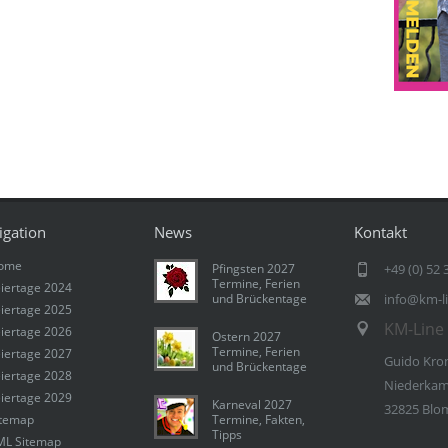
igation
News
Kontakt
ome
Pfingsten 2027
+49 (0) 52 
Termine, Ferien
iertage 2024
und Brückentage
info@km-l
iertage 2025
KM-Line 
iertage 2026
Ostern 2027
Termine, Ferien
iertage 2027
Guido Kro
und Brückentage
iertage 2028
Niederkam
iertage 2029
Karneval 2027
32825 Blo
itemap
Termine, Fakten,
Tipps
ML Sitemap