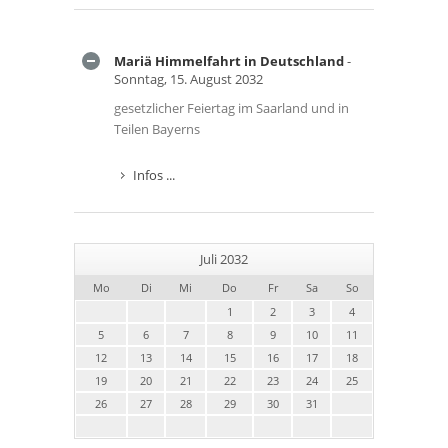
Mariä Himmelfahrt in Deutschland
-
Sonntag, 15. August 2032
gesetzlicher Feiertag im Saarland und in
Teilen Bayerns
Infos ...
Juli 2032
Mo
Di
Mi
Do
Fr
Sa
So
1
2
3
4
5
6
7
8
9
10
11
12
13
14
15
16
17
18
19
20
21
22
23
24
25
26
27
28
29
30
31