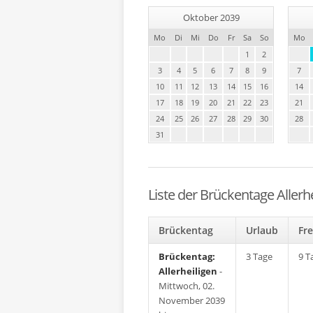
Oktober 2039
Mo
Di
Mi
Do
Fr
Sa
So
Mo
1
2
3
4
5
6
7
8
9
7
10
11
12
13
14
15
16
14
17
18
19
20
21
22
23
21
24
25
26
27
28
29
30
28
31
Liste der Brückentage Allerhe
Brückentag
Urlaub
F
Brückentag:
3 Tage
9 T
Allerheiligen
-
Mittwoch, 02.
November 2039