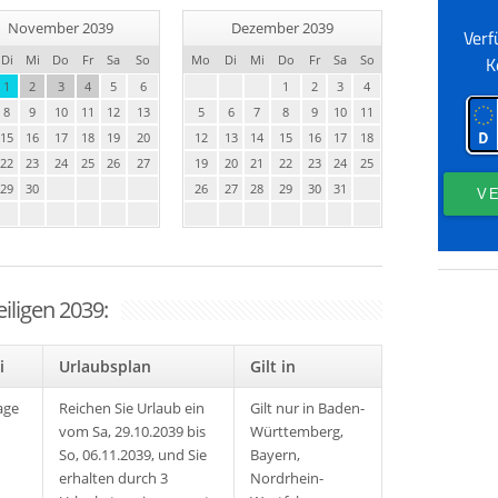
November 2039
Dezember 2039
Di
Mi
Do
Fr
Sa
So
Mo
Di
Mi
Do
Fr
Sa
So
1
2
3
4
5
6
1
2
3
4
8
9
10
11
12
13
5
6
7
8
9
10
11
15
16
17
18
19
20
12
13
14
15
16
17
18
22
23
24
25
26
27
19
20
21
22
23
24
25
29
30
26
27
28
29
30
31
iligen 2039:
rei
Urlaubsplan
Gilt in
age
Reichen Sie Urlaub ein
Gilt nur in Baden-
vom Sa, 29.10.2039 bis
Württemberg,
So, 06.11.2039, und Sie
Bayern,
erhalten durch 3
Nordrhein-