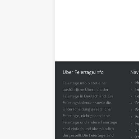
Über Feiertage.info
Nav
H
Feiertage.info bietet eine
Fe
ausführliche Übersicht der
Feiertage in Deutschland. Ein
Fe
Feiertagskalender sowie die
Fe
Unterscheidung gesetzliche
Fe
Feiertage, nicht gesetzliche
Fe
Feiertage und andere Feiertage
Fe
sind einfach und übersichtlich
S
dargestellt.Die Feiertage sind
X