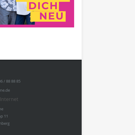
36 / 88 88 85
ine.de
Internet
ne
p 11
mberg