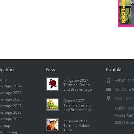
igation
News
Kontakt
ome
Pfingsten 2027
+49 (0) 52 
Termine, Ferien
iertage 2024
und Brückentage
info@km-l
iertage 2025
KM-Line 
iertage 2026
Ostern 2027
Termine, Ferien
iertage 2027
Guido Kro
und Brückentage
iertage 2028
Niederkam
iertage 2029
Karneval 2027
32825 Blo
itemap
Termine, Fakten,
Tipps
ML Sitemap