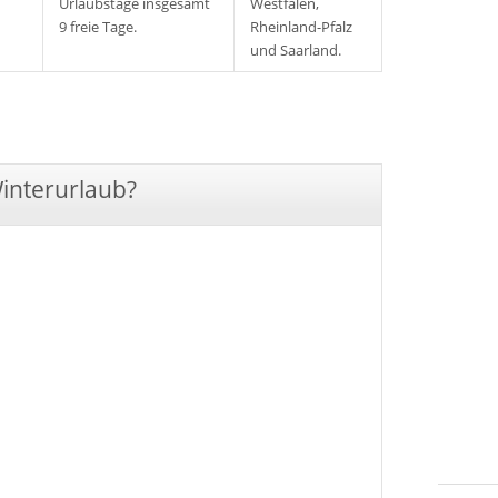
Urlaubstage insgesamt
Westfalen,
9 freie Tage.
Rheinland-Pfalz
und Saarland.
Winterurlaub?