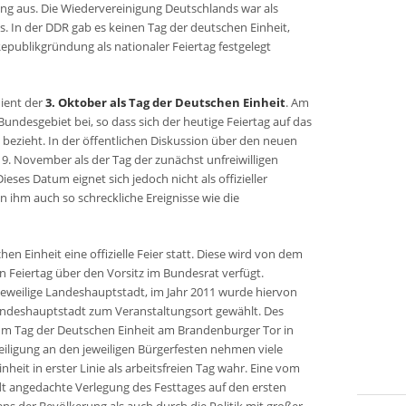
ung aus. Die Wiedervereinigung Deutschlands war als
s. In der DDR gab es keinen Tag der deutschen Einheit,
epublikgründung als nationaler Feiertag festgelegt
dient der
3. Oktober als Tag der Deutschen Einheit
. Am
undesgebiet bei, so dass sich der heutige Feiertag auf das
ezieht. In der öffentlichen Diskussion über den neuen
9. November als der Tag der zunächst unfreiwilligen
es Datum eignet sich jedoch nicht als offizieller
an ihm auch so schreckliche Ereignisse wie die
en Einheit eine offizielle Feier statt. Diese wird von dem
n Feiertag über den Vorsitz im Bundesrat verfügt.
 jeweilige Landeshauptstadt, im Jahr 2011 wurde hiervon
ndeshauptstadt zum Veranstaltungsort gewählt. Des
zum Tag der Deutschen Einheit am Brandenburger Tor in
teiligung an den jeweiligen Bürgerfesten nehmen viele
eit in erster Linie als arbeitsfreien Tag wahr. Eine vom
 angedachte Verlegung des Festtages auf den ersten