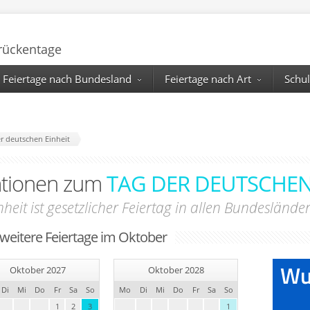
Brückentage
Feiertage nach Bundesland
Feiertage nach Art
Schul
r deutschen Einheit
ationen zum
TAG DER DEUTSCHEN
nheit ist gesetzlicher Feiertag in allen Bundeslä
 weitere Feiertage im Oktober
Oktober 2027
Oktober 2028
Di
Mi
Do
Fr
Sa
So
Mo
Di
Mi
Do
Fr
Sa
So
1
2
3
1