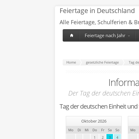
Feiertage in Deutschland
Alle Feiertage, Schulferien & 
Feiertage nach Jahr
Home
gesetzliche Feiertage
Tag de
Inform
Der Tag der deutschen Ei
Tag der deutschen Einheit und
Oktober 2026
Mo
Di
Mi
Do
Fr
Sa
So
Mo
1
2
3
4