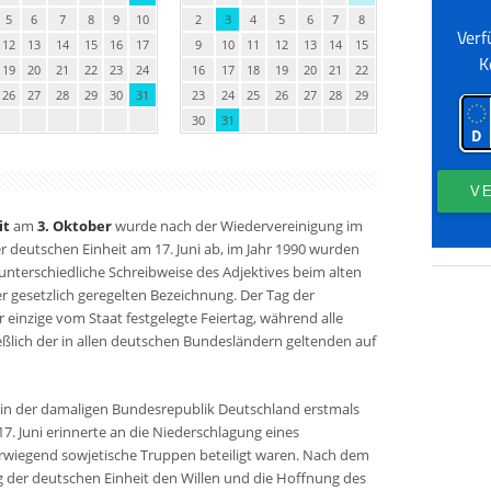
5
6
7
8
9
10
2
3
4
5
6
7
8
12
13
14
15
16
17
9
10
11
12
13
14
15
19
20
21
22
23
24
16
17
18
19
20
21
22
26
27
28
29
30
31
23
24
25
26
27
28
29
30
31
it
am
3. Oktober
wurde nach der Wiedervereinigung im
er deutschen Einheit am 17. Juni ab, im Jahr 1990 wurden
unterschiedliche Schreibweise des Adjektives beim alten
r gesetzlich geregelten Bezeichnung. Der Tag der
r einzige vom Staat festgelegte Feiertag, während alle
eßlich der in allen deutschen Bundesländern geltenden auf
in der damaligen Bundesrepublik Deutschland erstmals
7. Juni erinnerte an die Niederschlagung eines
rwiegend sowjetische Truppen beteiligt waren. Nach dem
g der deutschen Einheit den Willen und die Hoffnung des