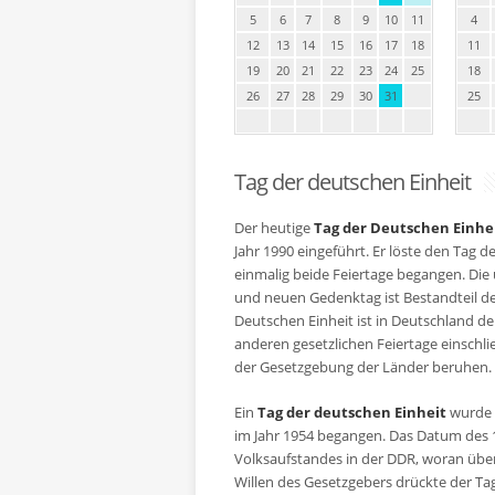
5
6
7
8
9
10
11
4
12
13
14
15
16
17
18
11
19
20
21
22
23
24
25
18
26
27
28
29
30
31
25
Tag der deutschen Einheit
Der heutige
Tag der Deutschen Einhe
Jahr 1990 eingeführt. Er löste den Tag d
einmalig beide Feiertage begangen. Die 
und neuen Gedenktag ist Bestandteil de
Deutschen Einheit ist in Deutschland de
anderen gesetzlichen Feiertage einschli
der Gesetzgebung der Länder beruhen.
Ein
Tag der deutschen Einheit
wurde 
im Jahr 1954 begangen. Das Datum des 1
Volksaufstandes in der DDR, woran übe
Willen des Gesetzgebers drückte der Ta