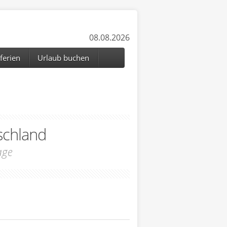
08.08.2026
ferien
Urlaub buchen
schland
age