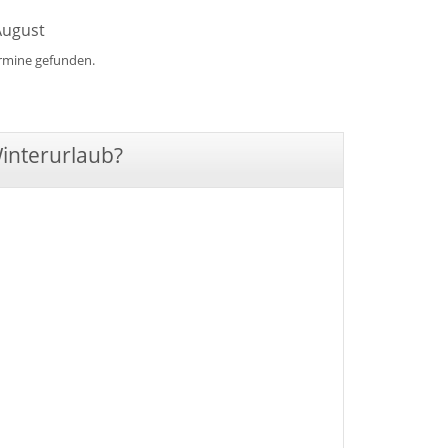
August
ermine gefunden.
Winterurlaub?