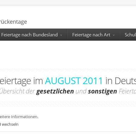
Brückentage
Feiertage nach Bundesland
Feiertage nach Art
Schul
Feiertage im
AUGUST 2011
in Deut
Übersicht der
gesetzlichen
und
sonstigen
Feiert
weitere Informationen.
1
wechseln