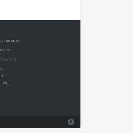
36 / 88 88 85
ine.de
Internet
ne
p 11
mberg