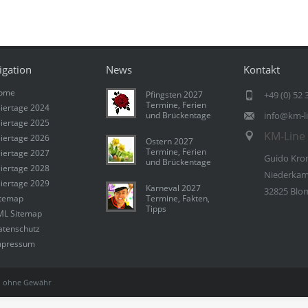
igation
News
Kontakt
ome
Pfingsten 2027
+49 (0) 52 
Termine, Ferien
iertage 2024
und Brückentage
info@km-l
iertage 2025
KM-Line 
iertage 2026
Ostern 2027
Termine, Ferien
iertage 2027
Guido Kro
und Brückentage
iertage 2028
Niederkam
iertage 2029
Karneval 2027
32825 Blo
itemap
Termine, Fakten,
Tipps
ML Sitemap
atenschutz
mpressum
 ohne Gewähr