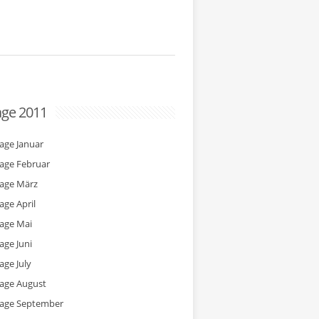
age 2011
tage Januar
tage Februar
tage März
age April
tage Mai
age Juni
age July
tage August
tage September