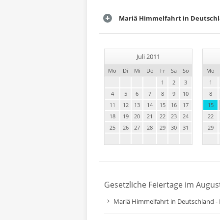
Mariä Himmelfahrt in Deutsch
Juli 2011
Mo
Di
Mi
Do
Fr
Sa
So
Mo
1
2
3
1
4
5
6
7
8
9
10
8
11
12
13
14
15
16
17
15
18
19
20
21
22
23
24
22
25
26
27
28
29
30
31
29
Gesetzliche Feiertage im Augus
Mariä Himmelfahrt in Deutschland -