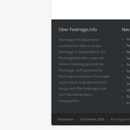
Über Feiertage.info
Nav
H
Feiertage.info bietet eine
Fe
ausführliche Übersicht der
Feiertage in Deutschland. Ein
Fe
Feiertagskalender sowie die
Fe
Unterscheidung gesetzliche
Fe
Feiertage, nicht gesetzliche
Fe
Feiertage und andere Feiertage
Fe
sind einfach und übersichtlich
S
dargestellt.Die Feiertage sind
X
nach Bundesländern
D
ausgegeben.
I
Impressum
|
Schulferien 2026
| Alle Angaben