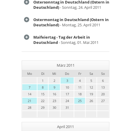
Ostersonntag in Deutschland (Ostern in
Deutschland)
- Sonntag, 24. April 2011
Ostermontag in Deutschland (Ostern in
Deutschland)
- Montag, 25. April 2011
Maifeiertag - Tag der Arbeit in
Deutschland
- Sonntag, 01. Mai 2011
März 2011
Mo
Di
Mi
Do
Fr
Sa
So
1
2
3
4
5
6
7
8
9
10
11
12
13
14
15
16
17
18
19
20
21
22
23
24
25
26
27
28
29
30
31
April 2011