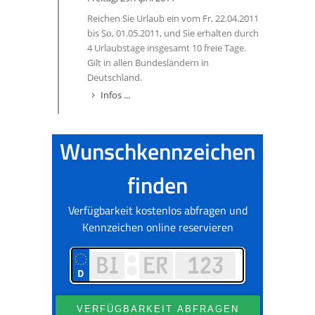
Reichen Sie Urlaub ein vom Fr, 22.04.2011
bis So, 01.05.2011, und Sie erhalten durch
4 Urlaubstage insgesamt 10 freie Tage.
Gilt in allen Bundesländern in
Deutschland.
Infos ...