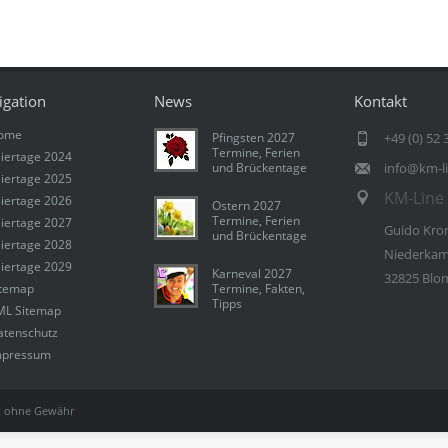
igation
News
Kontakt
ome
Pfingsten 2027
+49 (0) 52 
Termine, Ferien
iertage 2024
und Brückentage
info@km-l
iertage 2025
KM-Line 
iertage 2026
Ostern 2027
Termine, Ferien
iertage 2027
Guido Kro
und Brückentage
iertage 2028
Niederkam
iertage 2029
Karneval 2027
32825 Blo
itemap
Termine, Fakten,
Tipps
ML Sitemap
atenschutz
mpressum
 ohne Gewähr