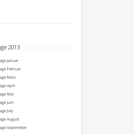
age 2013
tage Januar
tage Februar
tage März
age April
tage Mai
age Juni
age July
tage August
tage September