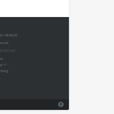
36 / 88 88 85
ine.de
Internet
ne
p 11
mberg