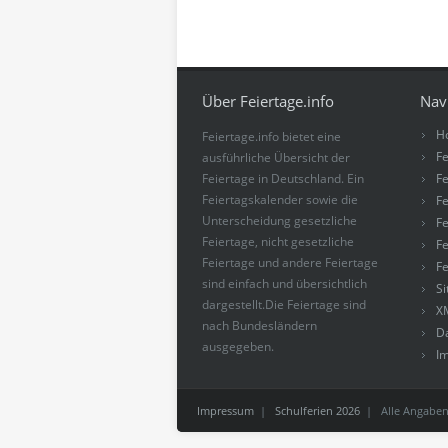
Über Feiertage.info
Nav
H
Feiertage.info bietet eine
Fe
ausführliche Übersicht der
Feiertage in Deutschland. Ein
Fe
Feiertagskalender sowie die
Fe
Unterscheidung gesetzliche
Fe
Feiertage, nicht gesetzliche
Fe
Feiertage und andere Feiertage
Fe
sind einfach und übersichtlich
S
dargestellt.Die Feiertage sind
X
nach Bundesländern
D
ausgegeben.
I
Impressum
|
Schulferien 2026
| Alle Angaben