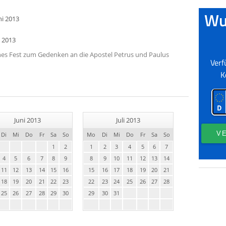
uni 2013
i 2013
liches Fest zum Gedenken an die Apostel Petrus und Paulus
Juni 2013
Juli 2013
Di
Mi
Do
Fr
Sa
So
Mo
Di
Mi
Do
Fr
Sa
So
1
2
1
2
3
4
5
6
7
4
5
6
7
8
9
8
9
10
11
12
13
14
11
12
13
14
15
16
15
16
17
18
19
20
21
18
19
20
21
22
23
22
23
24
25
26
27
28
25
26
27
28
29
30
29
30
31