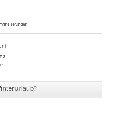
ermine gefunden.
uni
013
13
Winterurlaub?