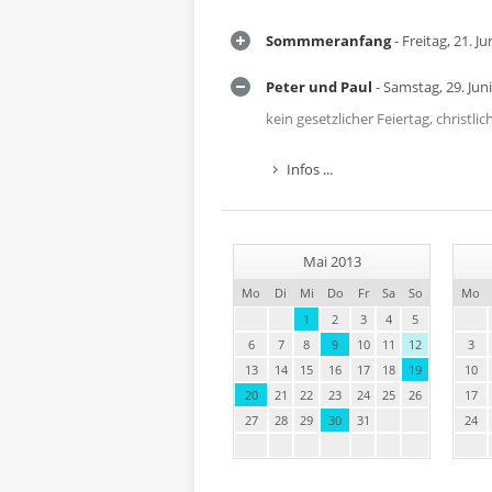
Sommmeranfang
- Freitag, 21. J
Peter und Paul
- Samstag, 29. Jun
kein gesetzlicher Feiertag, christ
Infos ...
Mai 2013
Mo
Di
Mi
Do
Fr
Sa
So
Mo
1
2
3
4
5
6
7
8
9
10
11
12
3
13
14
15
16
17
18
19
10
20
21
22
23
24
25
26
17
27
28
29
30
31
24