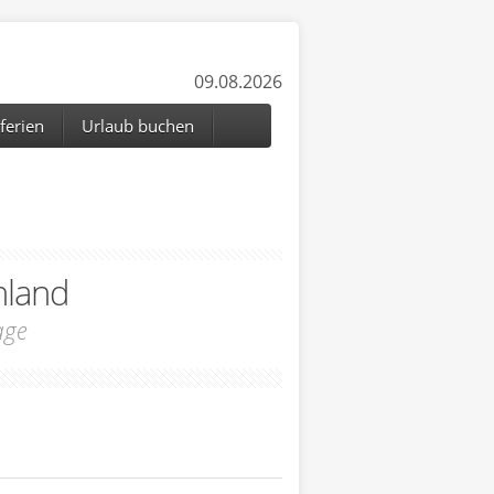
09.08.2026
ferien
Urlaub buchen
hland
age