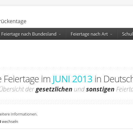
Brückentage
Feiertage nach Bundesland
Feiertage nach Art
Schul
e Feiertage im
JUNI 2013
in Deutsc
Übersicht der
gesetzlichen
und
sonstigen
Feiert
weitere Informationen.
3
wechseln