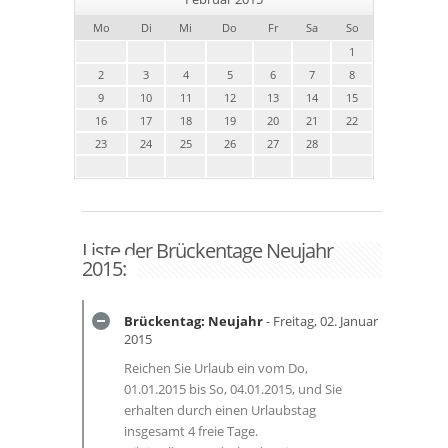
Mo
Di
Mi
Do
Fr
Sa
So
1
2
3
4
5
6
7
8
9
10
11
12
13
14
15
16
17
18
19
20
21
22
23
24
25
26
27
28
Liste der Brückentage Neujahr
2015:
Brückentag: Neujahr
- Freitag, 02. Januar
2015
Reichen Sie Urlaub ein vom Do,
01.01.2015 bis So, 04.01.2015, und Sie
erhalten durch einen Urlaubstag
insgesamt 4 freie Tage.