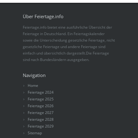
Über Feiertage.info
Feiertage.info bietet eine ausführliche Übersicht der
Feiertage in Deutschland. Ein Feiertagskalender
sowie die Unterscheidung gesetzliche Feiertage, nicht
gesetzliche Feiertage und andere Feiertage sind
einfach und übersichtlich dargestellt.Die Feiertage
sind nach Bundesländern ausgegeben.
Navigation
Home
Feiertage 2024
Feiertage 2025
Feiertage 2026
Feiertage 2027
Feiertage 2028
Feiertage 2029
Sitemap