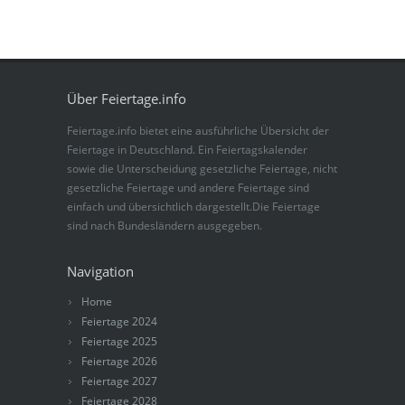
Über Feiertage.info
Feiertage.info bietet eine ausführliche Übersicht der
Feiertage in Deutschland. Ein Feiertagskalender
sowie die Unterscheidung gesetzliche Feiertage, nicht
gesetzliche Feiertage und andere Feiertage sind
einfach und übersichtlich dargestellt.Die Feiertage
sind nach Bundesländern ausgegeben.
Navigation
Home
Feiertage 2024
Feiertage 2025
Feiertage 2026
Feiertage 2027
Feiertage 2028