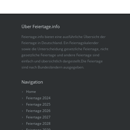
Über Feiertage.info
Feiertage.info bietet eine ausführliche Übersicht der
Feiertage in Deutschland. Ein Feiertagskalender
sowie die Unterscheidung gesetzliche Feiertage, nicht
gesetzliche Feiertage und andere Feiertage sind
einfach und übersichtlich dargestellt.Die Feiertage
sind nach Bundesländern ausgegeben.
Navigation
Home
Feiertage 2024
Feiertage 2025
Feiertage 2026
Feiertage 2027
Feiertage 2028
Feiertage 2029