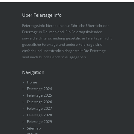
Über Feiertage.info
Feiertage.info bietet eine ausführliche Übersicht der
Feiertage in Deutschland. Ein Feiertagskalender
sowie die Unterscheidung gesetzliche Feiertage, nicht
gesetzliche Feiertage und andere Feiertage sind
einfach und übersichtlich dargestellt.Die Feiertage
sind nach Bundesländern ausgegeben.
Navigation
Home
Feiertage 2024
Feiertage 2025
Feiertage 2026
Feiertage 2027
Feiertage 2028
Feiertage 2029
Sitemap