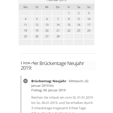
Mo
Di
Mi
Do
Fr
Sa
So
1
2
3
4
5
6
7
8
9
10
11
12
13
14
15
16
17
18
19
20
21
22
23
24
25
26
27
28
Liste der Brückentage Neujahr
2019:
Brückentag: Neujahr
- Mittwoch, 02.
Januar 2019 bis
Freitag, 04. Januar 2019
Reichen Sie Urlaub ein vom Di, 01.01.2019
bis So, 06.01.2019, und Sie erhalten durch
3 Urlaubstage insgesamt 6 freie Tage.