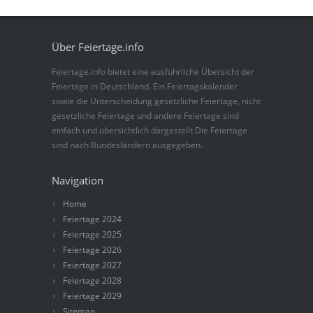
Über Feiertage.info
Feiertage.info bietet eine ausführliche Übersicht der
Feiertage in Deutschland. Ein Feiertagskalender
sowie die Unterscheidung gesetzliche Feiertage, nicht
gesetzliche Feiertage und andere Feiertage sind
einfach und übersichtlich dargestellt.Die Feiertage
sind nach Bundesländern ausgegeben.
Navigation
Home
Feiertage 2024
Feiertage 2025
Feiertage 2026
Feiertage 2027
Feiertage 2028
Feiertage 2029
Sitemap