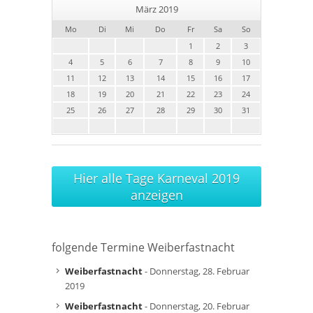
März 2019
Mo
Di
Mi
Do
Fr
Sa
So
1
2
3
4
5
6
7
8
9
10
11
12
13
14
15
16
17
18
19
20
21
22
23
24
25
26
27
28
29
30
31
Hier alle Tage Karneval 2019
anzeigen
folgende Termine Weiberfastnacht
Weiberfastnacht
- Donnerstag, 28. Februar
2019
Weiberfastnacht
- Donnerstag, 20. Februar