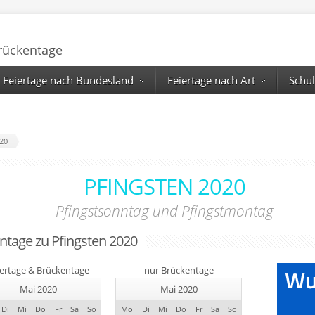
Brückentage
Feiertage nach Bundesland
Feiertage nach Art
Schul
020
PFINGSTEN 2020
Pfingstsonntag und Pfingstmontag
entage zu Pfingsten 2020
iertage & Brückentage
nur Brückentage
Mai 2020
Mai 2020
Di
Mi
Do
Fr
Sa
So
Mo
Di
Mi
Do
Fr
Sa
So