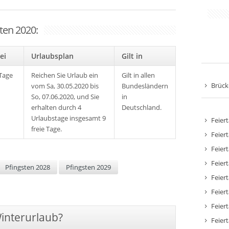
ten 2020:
rei
Urlaubsplan
Gilt in
Tage
Reichen Sie Urlaub ein
Gilt in allen
Brück
vom Sa, 30.05.2020 bis
Bundesländern
So, 07.06.2020, und Sie
in
erhalten durch 4
Deutschland.
Urlaubstage insgesamt 9
Feier
freie Tage.
Feier
Feier
Feier
Pfingsten 2028
Pfingsten 2029
Feier
Feier
Feier
Winterurlaub?
Feier