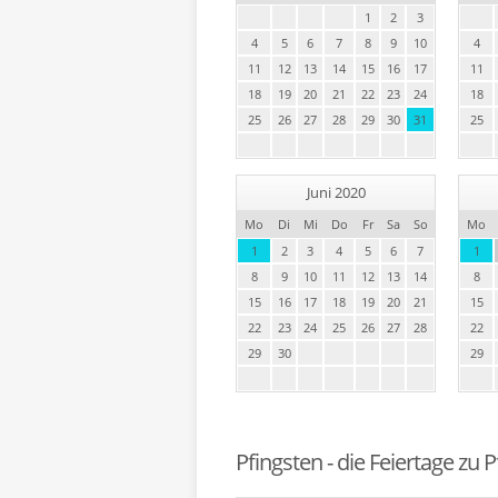
1
2
3
4
5
6
7
8
9
10
4
11
12
13
14
15
16
17
11
18
19
20
21
22
23
24
18
25
26
27
28
29
30
31
25
Juni 2020
Mo
Di
Mi
Do
Fr
Sa
So
Mo
1
2
3
4
5
6
7
1
8
9
10
11
12
13
14
8
15
16
17
18
19
20
21
15
22
23
24
25
26
27
28
22
29
30
29
Pfingsten - die Feiertage zu 