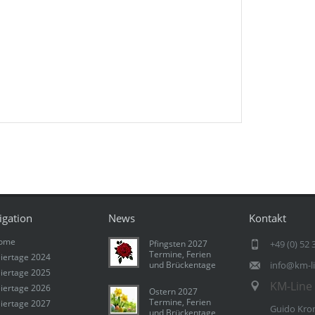
igation
News
Kontakt
ome
Pfingsten 2027
+49 (0) 52 
Termine, Ferien
iertage 2024
und Brückentage
info@km-l
iertage 2025
KM-Line 
iertage 2026
Ostern 2027
Termine, Ferien
iertage 2027
Guido Kro
und Brückentage