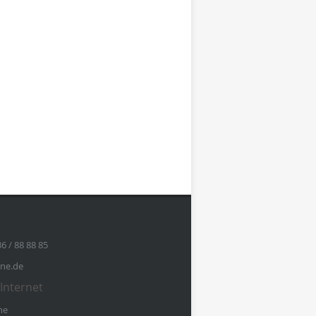
36 / 88 88 85
ine.de
Internet
ne