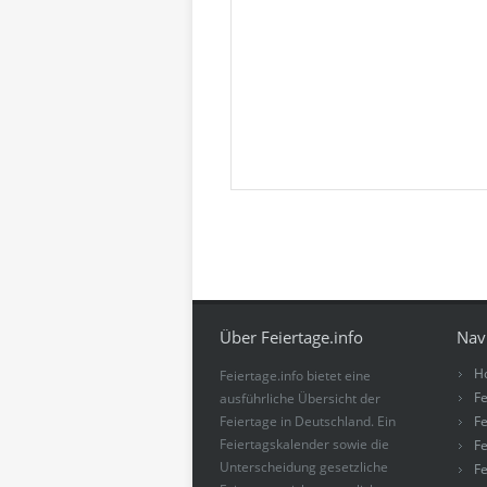
Über Feiertage.info
Nav
H
Feiertage.info bietet eine
Fe
ausführliche Übersicht der
Feiertage in Deutschland. Ein
Fe
Feiertagskalender sowie die
Fe
Unterscheidung gesetzliche
Fe