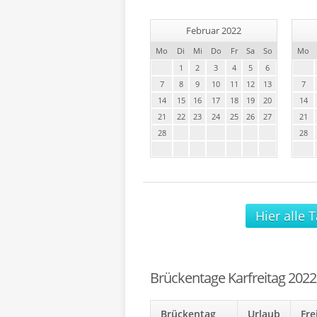
Februar 2022
Mo
Di
Mi
Do
Fr
Sa
So
Mo
1
2
3
4
5
6
7
8
9
10
11
12
13
7
14
15
16
17
18
19
20
14
21
22
23
24
25
26
27
21
28
28
Hier alle 
Brückentage Karfreitag 2022
Brückentag
Urlaub
Fr