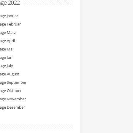
age 2022
tage Januar
tage Februar
tage März
age April
tage Mai
age Juni
age July
tage August
tage September
tage Oktober
tage November
tage Dezember