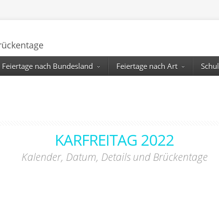
Brückentage
Feiertage nach Bundesland
Feiertage nach Art
Schul
KARFREITAG 2022
Kalender, Datum, Details und Brückentage