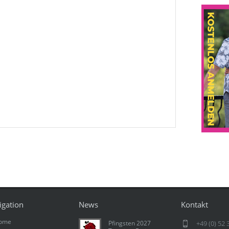
igation
News
Kontakt
ome
Pfingsten 2027
+49 (0) 52 