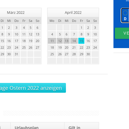
März 2022
April 2022
Di
Mi
Do
Fr
Sa
So
Mo
Di
Mi
Do
Fr
Sa
So
1
2
3
4
5
6
1
2
3
8
9
10
11
12
13
4
5
6
7
8
9
10
15
16
17
18
19
20
11
12
13
14
15
16
17
22
23
24
25
26
27
18
19
20
21
22
23
24
29
30
31
25
26
27
28
29
30
Tage Ostern 2022 anzeigen
ei
Urlaubsplan
Gilt in