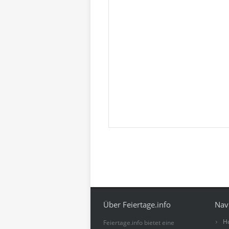
Über Feiertage.info
Nav
H
Feiertage.info bietet eine