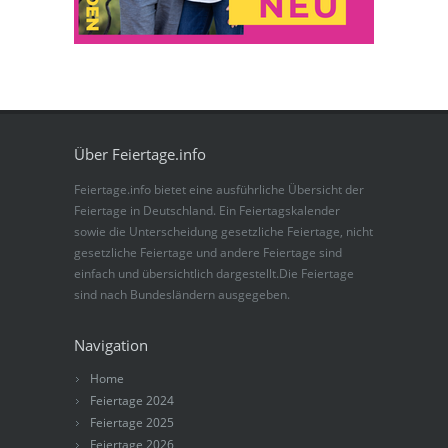
Über Feiertage.info
Feiertage.info bietet eine ausführliche Übersicht der
Feiertage in Deutschland. Ein Feiertagskalender
sowie die Unterscheidung gesetzliche Feiertage, nicht
gesetzliche Feiertage und andere Feiertage sind
einfach und übersichtlich dargestellt.Die Feiertage
sind nach Bundesländern ausgegeben.
Navigation
Home
Feiertage 2024
Feiertage 2025
Feiertage 2026