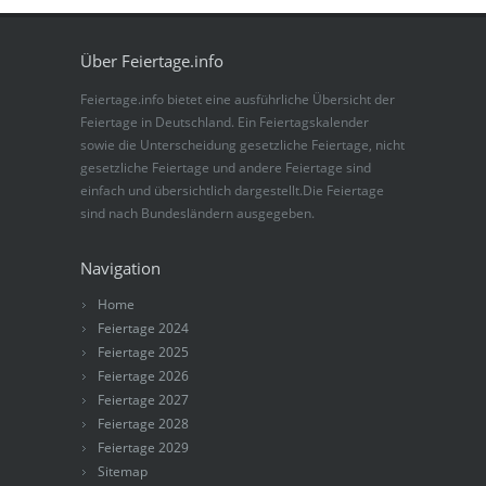
Über Feiertage.info
Feiertage.info bietet eine ausführliche Übersicht der
Feiertage in Deutschland. Ein Feiertagskalender
sowie die Unterscheidung gesetzliche Feiertage, nicht
gesetzliche Feiertage und andere Feiertage sind
einfach und übersichtlich dargestellt.Die Feiertage
sind nach Bundesländern ausgegeben.
Navigation
Home
Feiertage 2024
Feiertage 2025
Feiertage 2026
Feiertage 2027
Feiertage 2028
Feiertage 2029
Sitemap