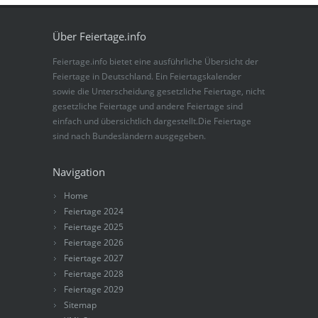
Über Feiertage.info
Feiertage.info bietet eine ausführliche Übersicht der
Feiertage in Deutschland. Ein Feiertagskalender
sowie die Unterscheidung gesetzliche Feiertage, nicht
gesetzliche Feiertage und andere Feiertage sind
einfach und übersichtlich dargestellt.Die Feiertage
sind nach Bundesländern ausgegeben.
Navigation
Home
Feiertage 2024
Feiertage 2025
Feiertage 2026
Feiertage 2027
Feiertage 2028
Feiertage 2029
Sitemap