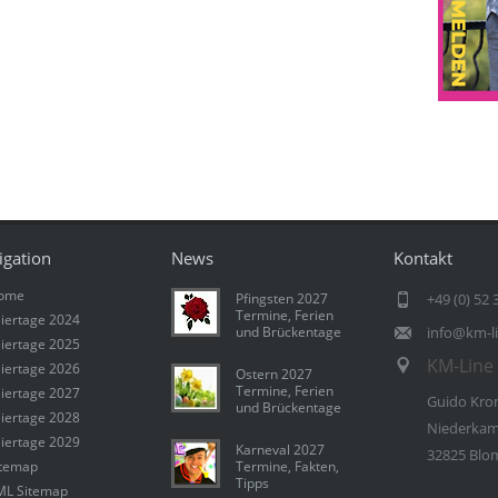
igation
News
Kontakt
ome
Pfingsten 2027
+49 (0) 52 
Termine, Ferien
iertage 2024
und Brückentage
info@km-l
iertage 2025
KM-Line 
iertage 2026
Ostern 2027
Termine, Ferien
iertage 2027
Guido Kro
und Brückentage
iertage 2028
Niederkam
iertage 2029
Karneval 2027
32825 Blo
itemap
Termine, Fakten,
Tipps
ML Sitemap