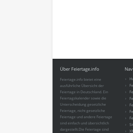
Über Feiertage.info
Nav
H
Feiertage.info bietet eine
Fe
ausführliche Übersicht der
Feiertage in Deutschland. Ein
Fe
Feiertagskalender sowie die
Fe
Unterscheidung gesetzliche
Fe
Feiertage, nicht gesetzliche
Fe
Feiertage und andere Feiertage
Fe
sind einfach und übersichtlich
S
dargestellt.Die Feiertage sind
X