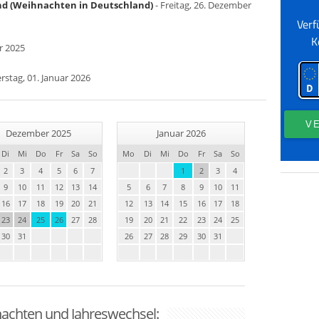
nd (Weihnachten in Deutschland)
- Freitag, 26. Dezember
r 2025
rstag, 01. Januar 2026
Dezember 2025
Januar 2026
Di
Mi
Do
Fr
Sa
So
Mo
Di
Mi
Do
Fr
Sa
So
2
3
4
5
6
7
1
2
3
4
9
10
11
12
13
14
5
6
7
8
9
10
11
16
17
18
19
20
21
12
13
14
15
16
17
18
23
24
25
26
27
28
19
20
21
22
23
24
25
30
31
26
27
28
29
30
31
nachten und Jahreswechsel: