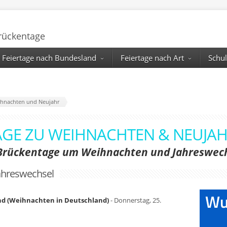
Brückentage
Feiertage nach Bundesland
Feiertage nach Art
Schul
hnachten und Neujahr
GE ZU WEIHNACHTEN & NEUJAHR
Brückentage um Weihnachten und Jahreswec
ahreswechsel
nd (Weihnachten in Deutschland)
- Donnerstag, 25.