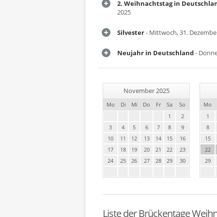
2. Weihnachtstag in Deutschla
2025
Silvester
- Mittwoch, 31. Dezembe
Neujahr in Deutschland
- Donne
November 2025
Mo
Di
Mi
Do
Fr
Sa
So
Mo
1
2
1
3
4
5
6
7
8
9
8
10
11
12
13
14
15
16
15
17
18
19
20
21
22
23
22
24
25
26
27
28
29
30
29
Liste der Brückentage Weih