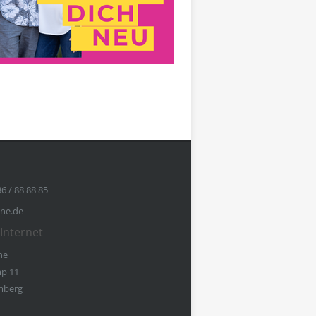
36 / 88 88 85
ine.de
Internet
ne
p 11
mberg