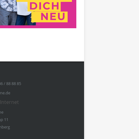
36 / 88 88 85
ine.de
Internet
ne
p 11
mberg