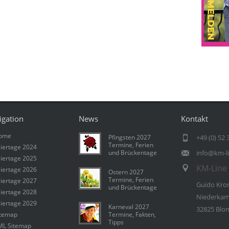
igation
News
Kontakt
ome
Pfingsten 2027
+49 (0) 52 
Termine, Ferien
iertage 2024
und Brückentage
info@km-l
iertage 2025
KM-Line 
iertage 2026
Ostern 2027
Termine, Ferien
iertage 2027
Guido Kro
und Brückentage
iertage 2028
Niederkam
iertage 2029
Karneval 2027
32825 Blo
itemap
Termine, Fakten,
Tipps
ML Sitemap