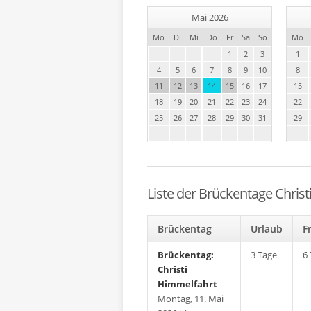
Mai 2026
Mo
Di
Mi
Do
Fr
Sa
So
Mo
1
2
3
1
4
5
6
7
8
9
10
8
11
12
13
14
15
16
17
15
18
19
20
21
22
23
24
22
25
26
27
28
29
30
31
29
Liste der Brückentage Chris
Brückentag
Urlaub
F
Brückentag:
3 Tage
6
Christi
Himmelfahrt
-
Montag, 11. Mai