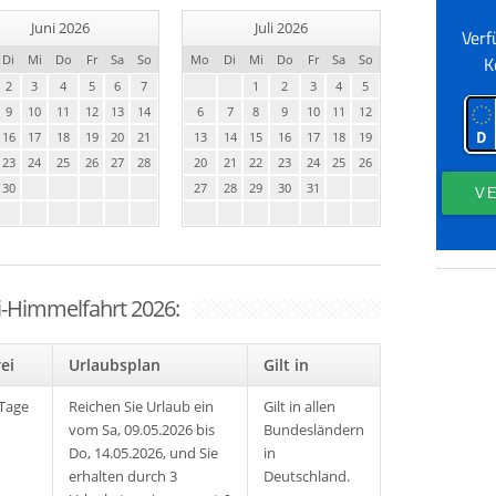
Juni 2026
Juli 2026
Di
Mi
Do
Fr
Sa
So
Mo
Di
Mi
Do
Fr
Sa
So
2
3
4
5
6
7
1
2
3
4
5
9
10
11
12
13
14
6
7
8
9
10
11
12
16
17
18
19
20
21
13
14
15
16
17
18
19
23
24
25
26
27
28
20
21
22
23
24
25
26
30
27
28
29
30
31
ti-Himmelfahrt 2026:
rei
Urlaubsplan
Gilt in
 Tage
Reichen Sie Urlaub ein
Gilt in allen
vom Sa, 09.05.2026 bis
Bundesländern
Do, 14.05.2026, und Sie
in
erhalten durch 3
Deutschland.