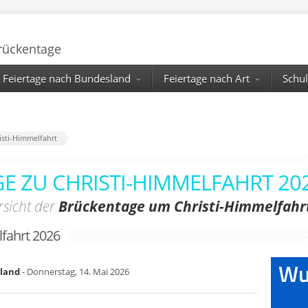
Brückentage
Feiertage nach Bundesland
Feiertage nach Art
Schul
isti-Himmelfahrt
E ZU CHRISTI-HIMMELFAHRT 20
sicht der
Brückentage um Christi-Himmelfahr
fahrt 2026
hland
- Donnerstag, 14. Mai 2026