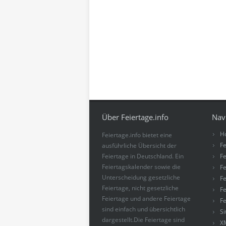
Über Feiertage.info
Nav
H
Feiertage.info bietet eine
Fe
ausführliche Übersicht der
Feiertage in Deutschland. Ein
Fe
Feiertagskalender sowie die
Fe
Unterscheidung gesetzliche
Fe
Feiertage, nicht gesetzliche
Fe
Feiertage und andere Feiertage
Fe
sind einfach und übersichtlich
S
dargestellt.Die Feiertage sind
X