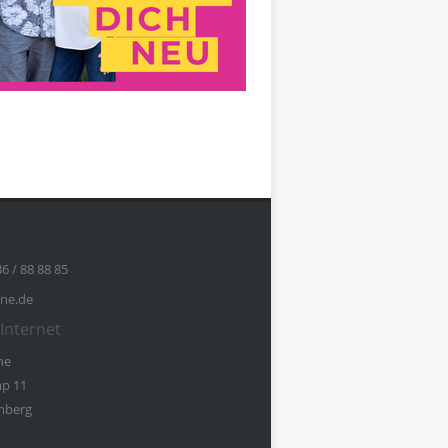
36 / 88 88 85
ine.de
Internet
ne
p 11
mberg