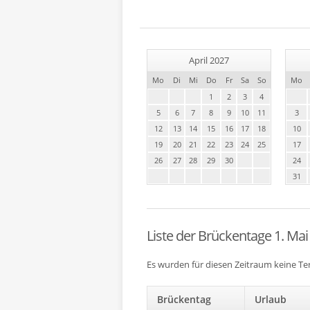
April 2027
Mo
Di
Mi
Do
Fr
Sa
So
Mo
1
2
3
4
5
6
7
8
9
10
11
3
12
13
14
15
16
17
18
10
19
20
21
22
23
24
25
17
26
27
28
29
30
24
31
Liste der Brückentage 1. Mai
Es wurden für diesen Zeitraum keine T
Brückentag
Urlaub