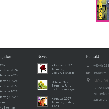
igation
News
Kontakt
ome
Pfingsten 2027
+49 (0) 52 
Termine, Ferien
iertage 2024
und Brückentage
info@km-l
iertage 2025
KM-Line 
iertage 2026
Ostern 2027
Termine, Ferien
iertage 2027
Guido Kro
und Brückentage
iertage 2028
Niederkam
iertage 2029
Karneval 2027
32825 Blo
itemap
Termine, Fakten,
Tipps
ML Sitemap