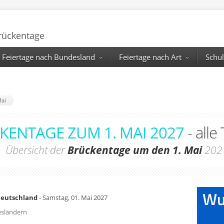
Brückentage
Feiertage nach Bundesland
Feiertage nach Art
Schul
Mai
KENTAGE ZUM 1. MAI 2027
- alle
Übersicht der
Brückentage um den 1. Mai
202
 Deutschland
- Samstag, 01. Mai 2027
desländern