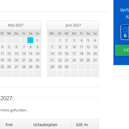
Mai 2027
Juni 2027
Di
Mi
Do
Fr
Sa
So
Mo
Di
Mi
Do
Fr
Sa
So
1
2
1
2
3
4
5
6
4
5
6
7
8
9
7
8
9
10
11
12
13
11
12
13
14
15
16
14
15
16
17
18
19
20
18
19
20
21
22
23
21
22
23
24
25
26
27
25
26
27
28
29
30
28
29
30
 2027:
ermine gefunden.
Frei
Urlaubsplan
Gilt in