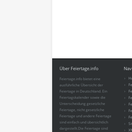
Über Feiertage.info
Nav
H
Feiertage.info bietet eine
Fe
ausführliche Übersicht der
Feiertage in Deutschland. Ein
Fe
Feiertagskalender sowie die
Fe
Unterscheidung gesetzliche
Fe
Feiertage, nicht gesetzliche
Fe
Feiertage und andere Feiertage
Fe
sind einfach und übersichtlich
S
dargestellt.Die Feiertage sind
X