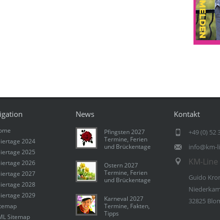
igation
News
Kontakt
ome
Pfingsten 2027
+49 (0) 52 
Termine, Ferien
iertage 2024
und Brückentage
info@km-l
iertage 2025
KM-Line 
iertage 2026
Ostern 2027
Termine, Ferien
iertage 2027
Guido Kro
und Brückentage
iertage 2028
Niederkam
iertage 2029
Karneval 2027
32825 Blo
itemap
Termine, Fakten,
Tipps
ML Sitemap