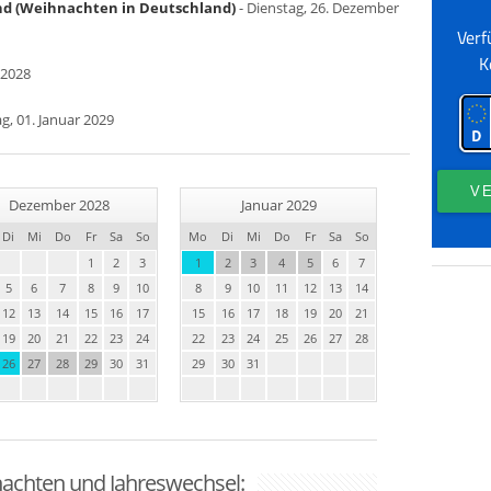
nd (Weihnachten in Deutschland)
- Dienstag, 26. Dezember
 2028
g, 01. Januar 2029
Dezember 2028
Januar 2029
Di
Mi
Do
Fr
Sa
So
Mo
Di
Mi
Do
Fr
Sa
So
1
2
3
1
2
3
4
5
6
7
5
6
7
8
9
10
8
9
10
11
12
13
14
12
13
14
15
16
17
15
16
17
18
19
20
21
19
20
21
22
23
24
22
23
24
25
26
27
28
26
27
28
29
30
31
29
30
31
nachten und Jahreswechsel: