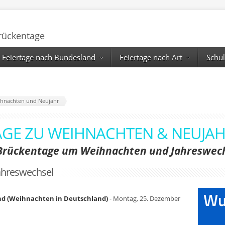
Brückentage
Feiertage nach Bundesland
Feiertage nach Art
Schul
hnachten und Neujahr
GE ZU WEIHNACHTEN & NEUJAHR
Brückentage um Weihnachten und Jahreswec
ahreswechsel
nd (Weihnachten in Deutschland)
- Montag, 25. Dezember