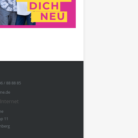
36 / 88 88 85
ine.de
Internet
ne
p 11
mberg