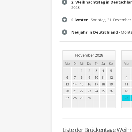
2. Weihnachtstag in Deutschla
2028
Silvester
- Sonntag, 31. Dezember
Neujahr in Deutschland
- Monta
November 2028
Mo
Di
Mi
Do
Fr
Sa
So
Mo
1
2
3
4
5
6
7
8
9
10
11
12
4
13
14
15
16
17
18
19
11
20
21
22
23
24
25
26
18
27
28
29
30
25
Liste der Brückentage Weih