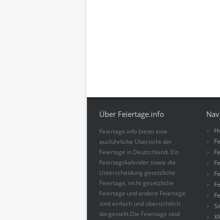
Über Feiertage.info
Nav
H
Feiertage.info bietet eine
Fe
ausführliche Übersicht der
Feiertage in Deutschland. Ein
Fe
Feiertagskalender sowie die
Fe
Unterscheidung gesetzliche
Fe
Feiertage, nicht gesetzliche
Fe
Feiertage und andere Feiertage
Fe
sind einfach und übersichtlich
S
dargestellt.Die Feiertage sind
X