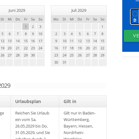
Juni 2029
Juli 2029
Di
Mi
Do
Fr
Sa
So
Mo
Di
Mi
Do
Fr
Sa
So
1
2
3
1
5
6
7
8
9
10
2
3
4
5
6
7
8
12
13
14
15
16
17
9
10
11
12
13
14
15
19
20
21
22
23
24
16
17
18
19
20
21
22
26
27
28
29
30
23
24
25
26
27
28
29
30
31
2029
ei
Urlaubsplan
Gilt in
age
Reichen Sie Urlaub
Gilt nur in Baden-
ein vom Sa,
Württemberg,
26.05.2029 bis Do,
Bayern, Hessen,
31.05.2029, und Sie
Nordrhein-