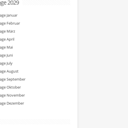
age 2029
tage Januar
tage Februar
tage März
age April
tage Mai
age Juni
age July
tage August
tage September
tage Oktober
tage November
tage Dezember