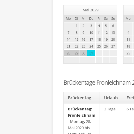
Mai 2029
Mo
Di
Mi
Do
Fr
Sa
So
Mo
1
2
3
4
5
6
7
8
9
10
11
12
13
4
14
15
16
17
18
19
20
11
21
22
23
24
25
26
27
18
28
29
30
31
25
Brückentage Fronleichnam 
Brückentag
Urlaub
Fr
Brückentag:
3 Tage
6 T
Fronleichnam
- Montag, 28.
Mai 2029 bis