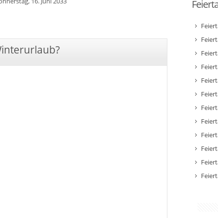
onnerstag, 16. Juni 2033
Feiert
Feier
Feier
Winterurlaub?
Feier
Feiert
Feier
Feiert
Feiert
Feier
Feier
Feier
Feier
Feier