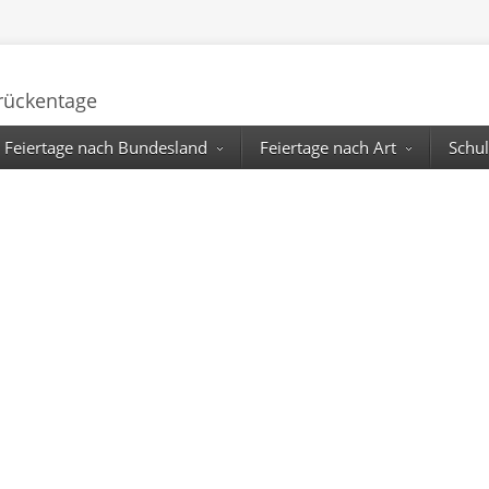
Brückentage
Feiertage nach Bundesland
Feiertage nach Art
Schul