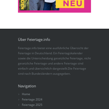
Über Feiertage.info
Feiertage.info bietet eine ausführliche Übersicht der
Feiertage in Deutschland. Ein Feiertagskalender
sowie die Unterscheidung gesetzliche Feiertage, nicht
gesetzliche Feiertage und andere Feiertage sind
einfach und übersichtlich dargestellt.Die Feiertage
sind nach Bundesländern ausgegeben.
Navigation
Home
Feiertage 2024
Feiertage 2025