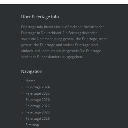
Über Feiertage.info
Feiertage.info bietet eine ausführliche Übersicht der
Feiertage in Deutschland. Ein Feiertagskalender
sowie die Unterscheidung gesetzliche Feiertage, nicht
gesetzliche Feiertage und andere Feiertage sind
einfach und übersichtlich dargestellt.Die Feiertage
sind nach Bundesländern ausgegeben.
Navigation
Home
Feiertage 2024
Feiertage 2025
Feiertage 2026
Feiertage 2027
Feiertage 2028
Feiertage 2029
Sitemap