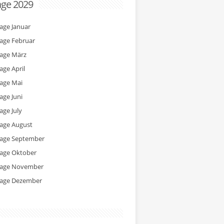
age 2029
tage Januar
tage Februar
tage März
age April
tage Mai
age Juni
age July
tage August
tage September
tage Oktober
tage November
tage Dezember