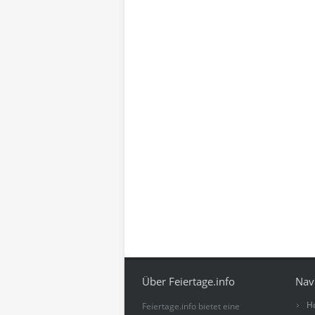
Über Feiertage.info
Nav
H
Feiertage.info bietet eine