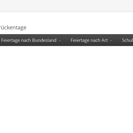
Brückentage
Feiertage nach Bundesland
Feiertage nach Art
Schul