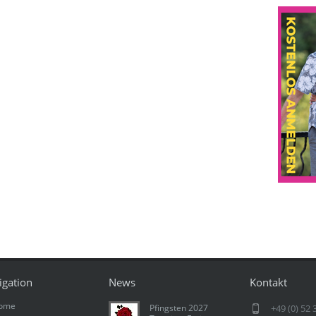
igation
News
Kontakt
ome
Pfingsten 2027
+49 (0) 52 