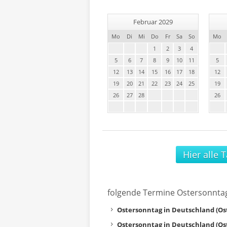
Februar 2029
Mo
Di
Mi
Do
Fr
Sa
So
Mo
1
2
3
4
5
6
7
8
9
10
11
5
12
13
14
15
16
17
18
12
19
20
21
22
23
24
25
19
26
27
28
26
Hier alle 
folgende Termine Ostersonnta
Ostersonntag in Deutschland (Os
Ostersonntag in Deutschland (Os