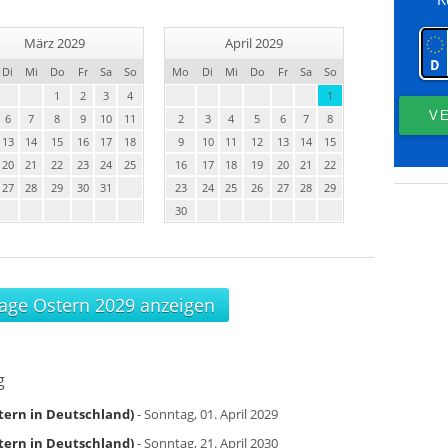
März 2029
April 2029
Di
Mi
Do
Fr
Sa
So
Mo
Di
Mi
Do
Fr
Sa
So
1
2
3
4
1
6
7
8
9
10
11
2
3
4
5
6
7
8
13
14
15
16
17
18
9
10
11
12
13
14
15
20
21
22
23
24
25
16
17
18
19
20
21
22
27
28
29
30
31
23
24
25
26
27
28
29
30
Tage Ostern 2029 anzeigen
g
tern in Deutschland)
- Sonntag, 01. April 2029
tern in Deutschland)
- Sonntag, 21. April 2030