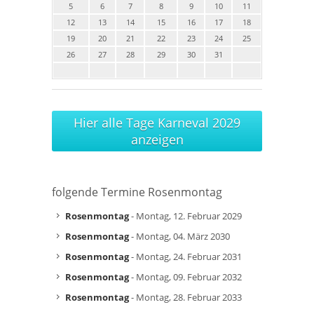
5
6
7
8
9
10
11
12
13
14
15
16
17
18
19
20
21
22
23
24
25
26
27
28
29
30
31
Hier alle Tage Karneval 2029
anzeigen
folgende Termine Rosenmontag
Rosenmontag
- Montag, 12. Februar 2029
Rosenmontag
- Montag, 04. März 2030
Rosenmontag
- Montag, 24. Februar 2031
Rosenmontag
- Montag, 09. Februar 2032
Rosenmontag
- Montag, 28. Februar 2033