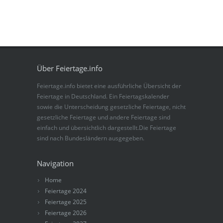
Über Feiertage.info
Feiertage.info bietet eine ausführliche Übersicht der
Feiertage in Deutschland. Ein Feiertagskalender
sowie die Unterscheidung gesetzliche Feiertage, nicht
gesetzliche Feiertage und andere Feiertage sind
einfach und übersichtlich dargestellt.Die Feiertage
sind nach Bundesländern ausgegeben.
Navigation
Home
Feiertage 2024
Feiertage 2025
Feiertage 2026