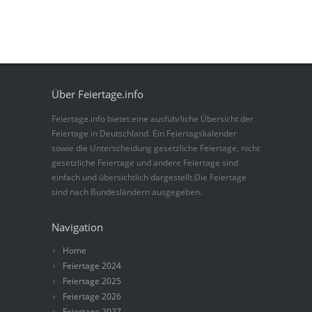
Über Feiertage.info
Feiertage.info bietet eine ausführliche Übersicht der
Feiertage in Deutschland. Ein Feiertagskalender
sowie die Unterscheidung gesetzliche Feiertage, nicht
gesetzliche Feiertage und andere Feiertage sind
einfach und übersichtlich dargestellt.Die Feiertage
sind nach Bundesländern ausgegeben.
Navigation
Home
Feiertage 2024
Feiertage 2025
Feiertage 2026
Feiertage 2027