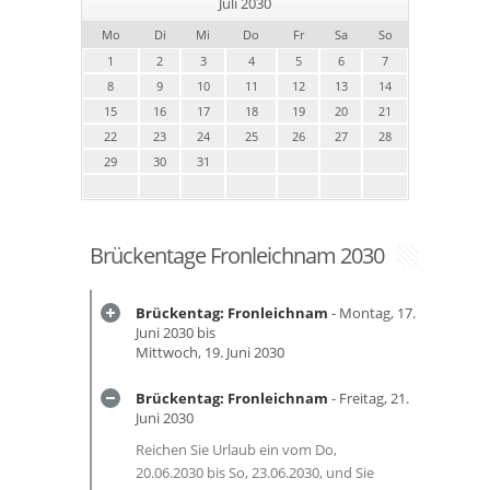
Juli 2030
Mo
Di
Mi
Do
Fr
Sa
So
1
2
3
4
5
6
7
8
9
10
11
12
13
14
15
16
17
18
19
20
21
22
23
24
25
26
27
28
29
30
31
Brückentage Fronleichnam 2030
Brückentag: Fronleichnam
- Montag, 17.
Juni 2030 bis
Mittwoch, 19. Juni 2030
Brückentag: Fronleichnam
- Freitag, 21.
Juni 2030
Reichen Sie Urlaub ein vom Do,
20.06.2030 bis So, 23.06.2030, und Sie