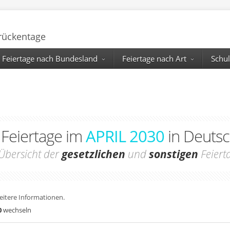
Brückentage
Feiertage nach Bundesland
Feiertage nach Art
Schul
e Feiertage im
APRIL 2030
in Deutsc
Übersicht der
gesetzlichen
und
sonstigen
Feiert
weitere Informationen.
0
wechseln