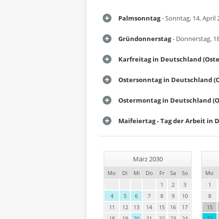
Palmsonntag
- Sonntag, 14. April
Gründonnerstag
- Donnerstag, 18
Karfreitag in Deutschland (Ost
Ostersonntag in Deutschland (
Ostermontag in Deutschland (O
Maifeiertag - Tag der Arbeit in
März 2030
Mo
Di
Mi
Do
Fr
Sa
So
Mo
1
2
3
1
4
5
6
7
8
9
10
8
11
12
13
14
15
16
17
15
18
19
20
21
22
23
24
22