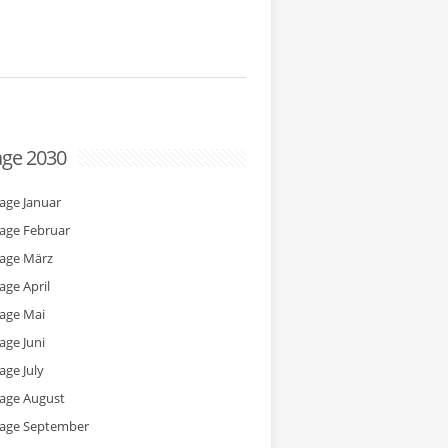
age 2030
tage Januar
tage Februar
tage März
age April
tage Mai
age Juni
age July
tage August
tage September