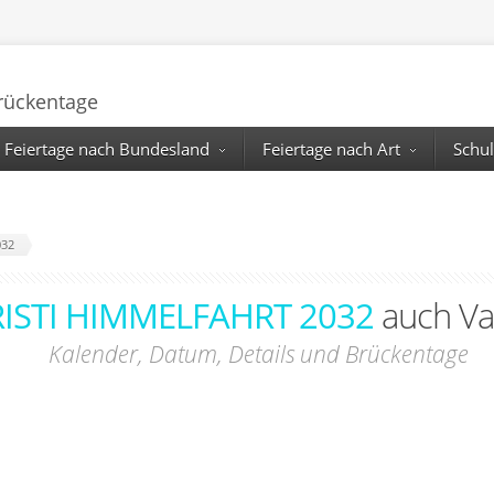
Brückentage
Feiertage nach Bundesland
Feiertage nach Art
Schul
032
ISTI HIMMELFAHRT 2032
auch Va
Kalender, Datum, Details und Brückentage