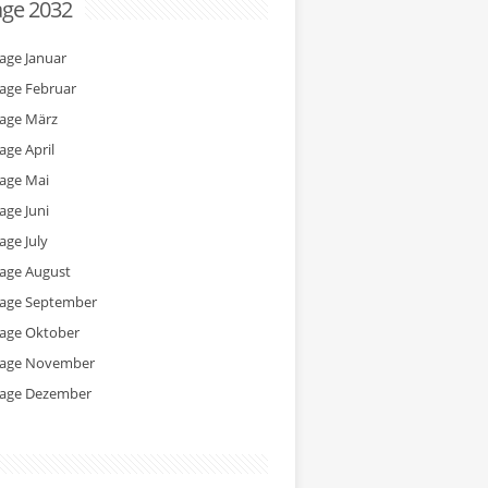
age 2032
tage Januar
tage Februar
tage März
age April
tage Mai
age Juni
age July
tage August
tage September
tage Oktober
tage November
tage Dezember