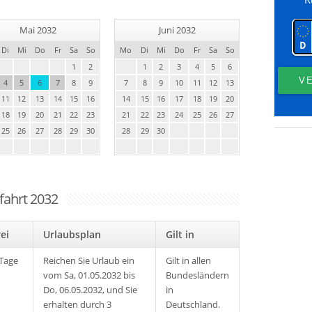
Mai 2032
Juni 2032
Di
Mi
Do
Fr
Sa
So
Mo
Di
Mi
Do
Fr
Sa
So
1
2
1
2
3
4
5
6
4
5
6
7
8
9
7
8
9
10
11
12
13
11
12
13
14
15
16
14
15
16
17
18
19
20
18
19
20
21
22
23
21
22
23
24
25
26
27
25
26
27
28
29
30
28
29
30
fahrt 2032
rei
Urlaubsplan
Gilt in
 Tage
Reichen Sie Urlaub ein
Gilt in allen
vom Sa, 01.05.2032 bis
Bundesländern
Do, 06.05.2032, und Sie
in
erhalten durch 3
Deutschland.