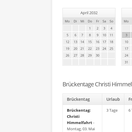
April 2032
Mo
Di
Mi
Do
Fr
Sa
So
Mo
1
2
3
4
5
6
7
8
9
10
11
3
12
13
14
15
16
17
18
10
19
20
21
22
23
24
25
17
26
27
28
29
30
24
31
Brückentage Christi Himmel
Brückentag
Urlaub
F
Brückentag:
3 Tage
6
Christi
Himmelfahrt
-
Montag, 03. Mai