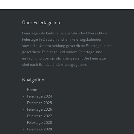
Über Feiertage.info
Feiertage.info bietet eine ausführliche Übersicht der
Feiertage in Deutschland. Ein Feiertagskalender
sowie die Unterscheidung gesetzliche Feiertage, nicht
gesetzliche Feiertage und andere Feiertage sind
einfach und übersichtlich dargestellt.Die Feiertage
sind nach Bundesländern ausgegeben.
Navigation
Home
Feiertage 2024
Feiertage 2025
Feiertage 2026
Feiertage 2027
Feiertage 2028
Feiertage 2029