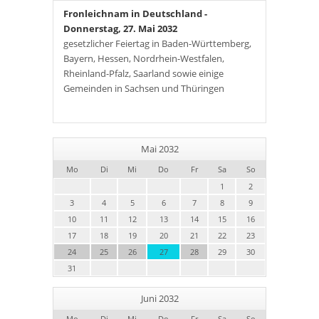
Fronleichnam in Deutschland
-
Donnerstag, 27. Mai 2032
gesetzlicher Feiertag in Baden-Württemberg,
Bayern, Hessen, Nordrhein-Westfalen,
Rheinland-Pfalz, Saarland sowie einige
Gemeinden in Sachsen und Thüringen
Mai 2032
Mo
Di
Mi
Do
Fr
Sa
So
1
2
3
4
5
6
7
8
9
10
11
12
13
14
15
16
17
18
19
20
21
22
23
24
25
26
27
28
29
30
31
Juni 2032
Mo
Di
Mi
Do
Fr
Sa
So