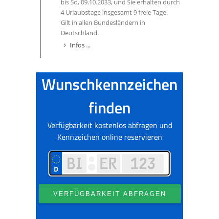
bis So, 09.10.2033, und Sie erhalten durch
4 Urlaubstage insgesamt 9 freie Tage.
Gilt in allen Bundesländern in
Deutschland.
Infos ...