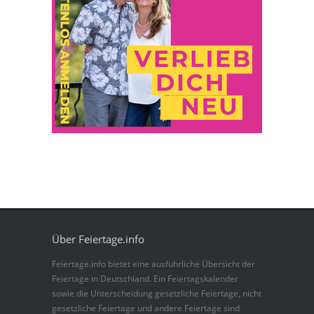
Über Feiertage.info
Feiertage.info bietet eine ausführliche Übersicht der
Feiertage in Deutschland. Ein Feiertagskalender
sowie die Unterscheidung gesetzliche Feiertage, nicht
gesetzliche Feiertage und andere Feiertage sind